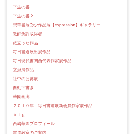
平生の書
平生の書２
戀華書展②少作品展【expression】ギャラリー
教師免許取得者
旅立った作品
毎日書道展出展作品
毎日現代書関西代表作家展作品
玄游展作品
社中の公募展
自動下書き
華園画廊
２０１０年 毎日書道展新会員作家展作品
ｂｉｇ
西嶋華園プロフィール
書道教室のご案内