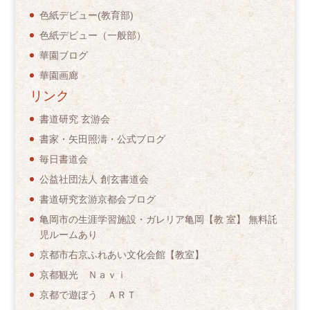
色紙デビュー(教育部)
色紙デビュー（一般部）
華園ブログ
華園画廊
リンク
書道研究 玄游会
書家・矢田照濤・公式ブログ
毎日書道会
公益社団法人 創玄書道会
書道研究玄游京都会ブログ
亀岡市の生涯学習施設・ガレリア亀岡【教 室】 無料託
児ルームあり
京都市右京ふれあい文化会館【教室】
京都観光 Ｎａｖｉ
京都で遊ぼう ＡＲＴ