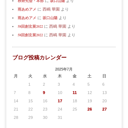
秋研究会・本部
坂口山陽
に
より
雨あめアメ
に
西嶋 華園
より
雨あめアメ
坂口山陽
に
より
58回創玄展2022
に
西嶋 華園
より
58回創玄展2022
に
西嶋 華園
より
ブログ投稿カレンダー
2025年7月
月
火
水
木
金
土
日
1
2
3
4
5
6
7
8
9
10
11
12
13
14
15
16
17
18
19
20
21
22
23
24
25
26
27
28
29
30
31