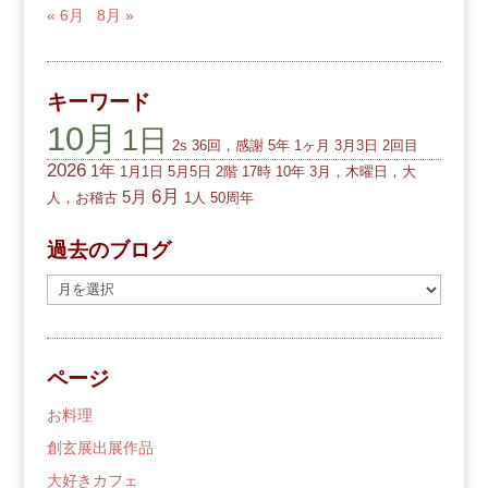
« 6月
8月 »
キーワード
10月
1日
2s
36回，感謝
5年
1ヶ月
3月3日
2回目
2026
1年
1月1日
5月5日
2階
17時
10年
3月，木曜日，大
6月
5月
人，お稽古
1人
50周年
過去のブログ
過
去
の
ブ
ページ
ロ
グ
お料理
創玄展出展作品
大好きカフェ