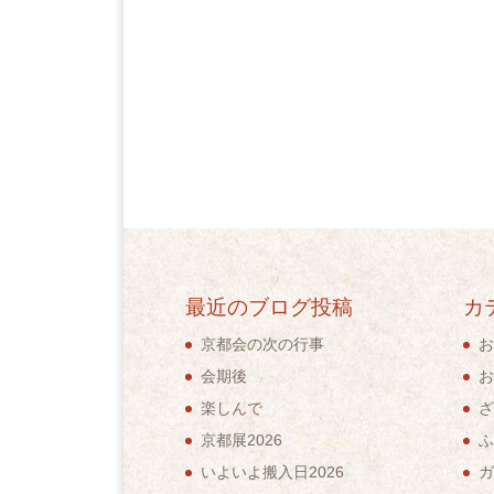
最近のブログ投稿
カ
京都会の次の行事
お
会期後
お
楽しんで
ざ
京都展2026
ふ
いよいよ搬入日2026
ガ