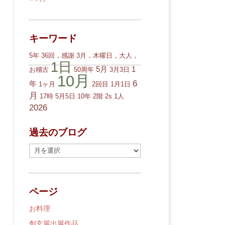
キーワード
5年
36回，感謝
3月，木曜日，大人，
1日
5月
1
お稽古
50周年
3月3日
10月
6
年
1ヶ月
2回目
1月1日
月
17時
5月5日
10年
2階
2s
1人
2026
過去のブログ
過
去
の
ブ
ページ
ロ
グ
お料理
創玄展出展作品