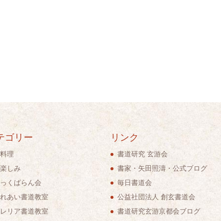
テゴリー
リンク
料理
書道研究 玄游会
楽しみ
書家・矢田照濤・公式ブログ
っくばらん会
毎日書道会
れあい書道教室
公益社団法人 創玄書道会
レリア書道教室
書道研究玄游京都会ブログ