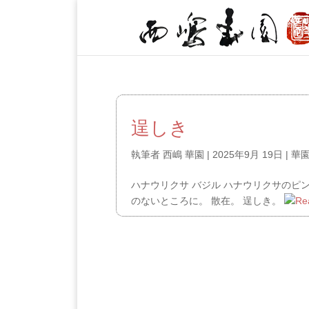
逞しき
執筆者
西嶋 華園
|
2025年9月 19日
|
華
ハナウリクサ バジル ハナウリクサのピ
のないところに。 散在。 逞しき。