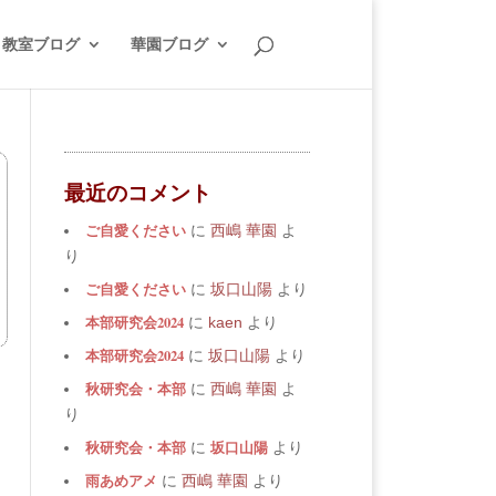
教室ブログ
華園ブログ
最近のコメント
ご自愛ください
に
西嶋 華園
よ
り
ご自愛ください
に
坂口山陽
より
本部研究会2024
に
kaen
より
本部研究会2024
に
坂口山陽
より
秋研究会・本部
に
西嶋 華園
よ
り
秋研究会・本部
坂口山陽
に
より
雨あめアメ
に
西嶋 華園
より