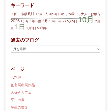
キーワード
6月
36回，感謝
17時
1人
3月3日
3月，木曜日，大人，お稽古
10月
2026
1年
5月
1ヶ月
2階
10年
5年
2s
5月5日
2回
1日
目
1月1日
50周年
過去のブログ
過
去
の
ブ
ページ
ロ
グ
お料理
創玄展出展作品
大好きカフェ
平生の書
平生の書２