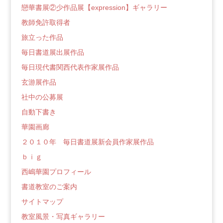
戀華書展②少作品展【expression】ギャラリー
教師免許取得者
旅立った作品
毎日書道展出展作品
毎日現代書関西代表作家展作品
玄游展作品
社中の公募展
自動下書き
華園画廊
２０１０年 毎日書道展新会員作家展作品
ｂｉｇ
西嶋華園プロフィール
書道教室のご案内
サイトマップ
教室風景・写真ギャラリー