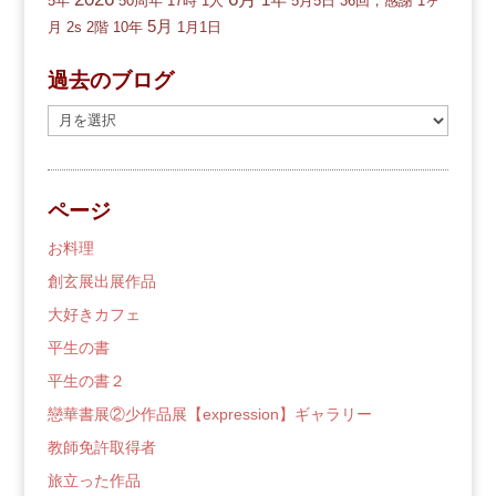
5年
50周年
17時
1人
5月5日
36回，感謝
1ヶ
5月
月
2s
2階
10年
1月1日
過去のブログ
過
去
の
ブ
ページ
ロ
グ
お料理
創玄展出展作品
大好きカフェ
平生の書
平生の書２
戀華書展②少作品展【expression】ギャラリー
教師免許取得者
旅立った作品