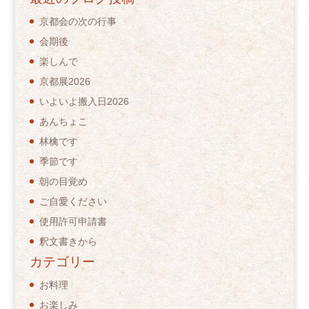
京都会の次の行事
会期後
楽しんで
京都展2026
いよいよ搬入日2026
あんちょこ
林檎です
季節です
朝の目覚め
ご自愛ください
使用許可申請書
釈文書きから
カテゴリー
お料理
お楽しみ