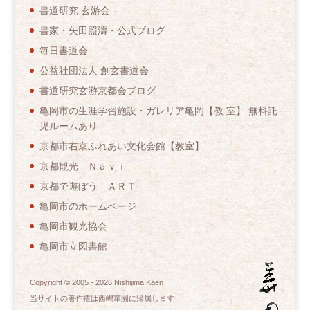
書道研究 玄游会
書家・矢田照濤・公式ブログ
毎日書道会
公益社団法人 創玄書道会
書道研究玄游京都会ブログ
亀岡市の生涯学習施設・ガレリア亀岡【教 室】 無料託
児ルームあり
京都市右京ふれあい文化会館【教室】
京都観光 Ｎａｖｉ
京都で遊ぼう ＡＲＴ
亀岡市のホームページ
亀岡市観光協会
亀岡市立図書館
Copyright © 2005 -
2026
Nishijima Kaen
当サイトの著作権は西嶋華園に帰属します