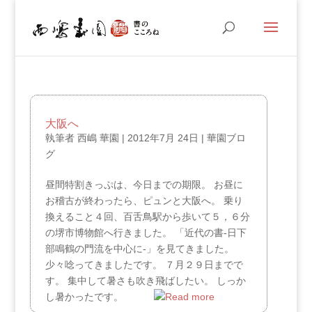
大阪へ
執筆者
西嶋 華園
|
2012年7月 24日
|
華園ブロ
グ
昼間特割きっぷは、今日までの期限。 お昼に
お稽古が終わったら、ピュンと大阪へ。 乗り
換えること４回、百舌鳥駅から歩いて５，６分
の堺市博物館へ行きました。 「近代の書‐日下
部鳴鶴の門流を中心に‐」を見てきました。
少々唸ってきましたです。 ７月２９日までで
す。 集中して暑さも吹き飛ばしたい。 しっか
し暑かったです。