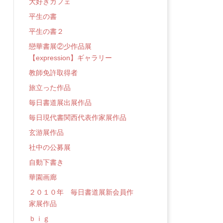
大好きカフェ
平生の書
平生の書２
戀華書展②少作品展
【expression】ギャラリー
教師免許取得者
旅立った作品
毎日書道展出展作品
毎日現代書関西代表作家展作品
玄游展作品
社中の公募展
自動下書き
華園画廊
２０１０年 毎日書道展新会員作
家展作品
ｂｉｇ