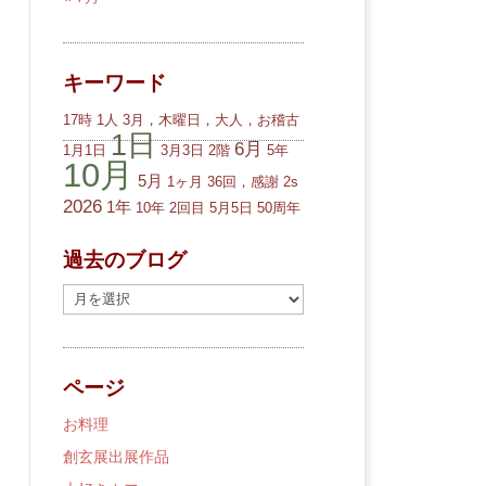
キーワード
17時
1人
3月，木曜日，大人，お稽古
1日
6月
1月1日
3月3日
2階
5年
10月
5月
1ヶ月
36回，感謝
2s
2026
1年
10年
2回目
5月5日
50周年
過去のブログ
過
去
の
ブ
ページ
ロ
グ
お料理
創玄展出展作品