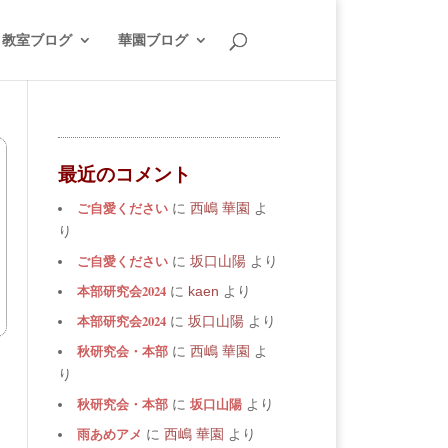
教室ブログ
華園ブログ
最近のコメント
ご自愛ください
に
西嶋 華園
よ
り
ご自愛ください
に
坂口山陽
より
本部研究会2024
に
kaen
より
本部研究会2024
に
坂口山陽
より
秋研究会・本部
に
西嶋 華園
よ
り
秋研究会・本部
坂口山陽
に
より
雨あめアメ
に
西嶋 華園
より