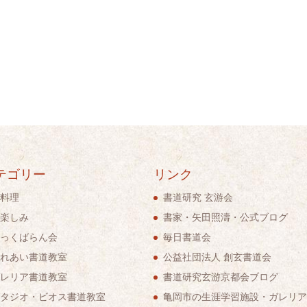
テゴリー
リンク
料理
書道研究 玄游会
楽しみ
書家・矢田照濤・公式ブログ
っくばらん会
毎日書道会
れあい書道教室
公益社団法人 創玄書道会
レリア書道教室
書道研究玄游京都会ブログ
タジオ・ビオス書道教室
亀岡市の生涯学習施設・ガレリア