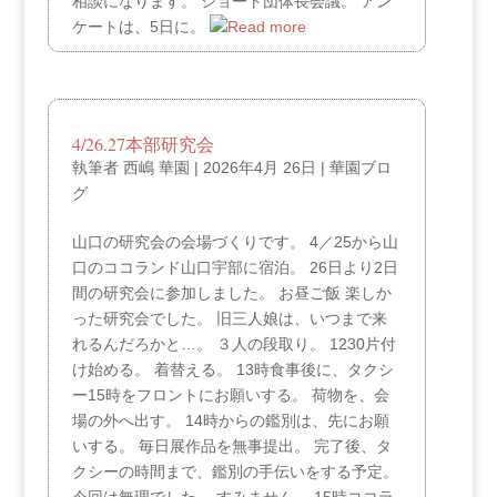
相談になります。 ショート団体長会議。 アン
ケートは、5日に。
4/26.27本部研究会
執筆者
西嶋 華園
|
2026年4月 26日
|
華園ブロ
グ
山口の研究会の会場づくりです。 4／25から山
口のココランド山口宇部に宿泊。 26日より2日
間の研究会に参加しました。 お昼ご飯 楽しか
った研究会でした。 旧三人娘は、いつまで来
れるんだろかと…。 ３人の段取り。 1230片付
け始める。 着替える。 13時食事後に、タクシ
ー15時をフロントにお願いする。 荷物を、会
場の外へ出す。 14時からの鑑別は、先にお願
いする。 毎日展作品を無事提出。 完了後、タ
クシーの時間まで、鑑別の手伝いをする予定。