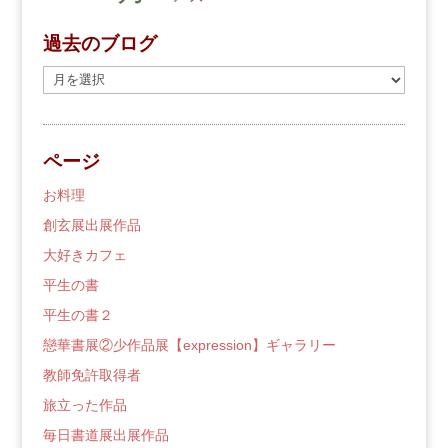
過去のブログ
過
去
の
ブ
ページ
ロ
グ
お料理
創玄展出展作品
大好きカフェ
平生の書
平生の書２
戀華書展②少作品展【expression】ギャラリー
教師免許取得者
旅立った作品
毎日書道展出展作品