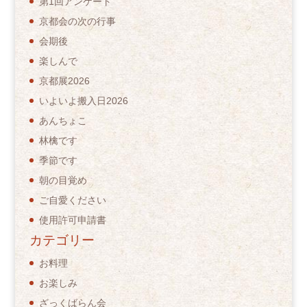
第1回アンケート
京都会の次の行事
会期後
楽しんで
京都展2026
いよいよ搬入日2026
あんちょこ
林檎です
季節です
朝の目覚め
ご自愛ください
使用許可申請書
カテゴリー
お料理
お楽しみ
ざっくばらん会