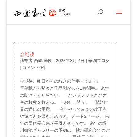
会期後
執筆者
西嶋 華園
|
2026年8月 4日
|
華園ブログ
|
コメント0件
会期後、昨日からの続きの仕事してます。 ・
雲華紙から黙々と作品剥がしを1時間半。 来年
は助けてくださ〜い。 ・パンフレットとハガ
キの枚数を数える。 ・お礼、諸々。 ・賛助作
品の返信の用意。 ・今年やってみての改正点
や気づきを書き止めると、ノート2ページ。 来
年の団体長会議が長引きそうです。 来年の堀
川御池ギャラリーの予約は、秋の研究会でのご