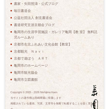
書家・矢田照濤・公式ブログ
毎日書道会
公益社団法人 創玄書道会
書道研究玄游京都会ブログ
亀岡市の生涯学習施設・ガレリア亀岡【教 室】 無料託
児ルームあり
京都市右京ふれあい文化会館【教室】
京都観光 Ｎａｖｉ
京都で遊ぼう ＡＲＴ
亀岡市のホームページ
亀岡市観光協会
亀岡市立図書館
Copyright © 2005 -
2026
Nishijima Kaen
当サイトの著作権は西嶋華園に帰属します
掲載されている書画、写真、文章等を無断で転載することを固く禁じま
す