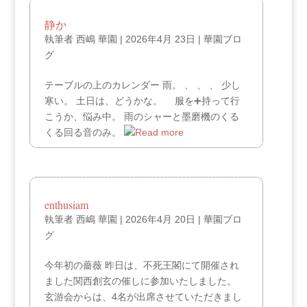
静か
執筆者
西嶋 華園
|
2026年4月 23日
|
華園ブロ
グ
テーブルの上のカレンダー 雨。 、 、 、 少し
寒い。 土日は、どうかな。 服を➕持って行
こうか、悩み中。 雨のシャーと墨磨機のくる
くる回る音のみ。
enthusiam
執筆者
西嶋 華園
|
2026年4月 20日
|
華園ブロ
グ
今年初の薔薇 昨日は、不死王閣にて開催され
ました関西創玄の催しに参加いたしました。
玄游会からは、4名が出席させていただきまし