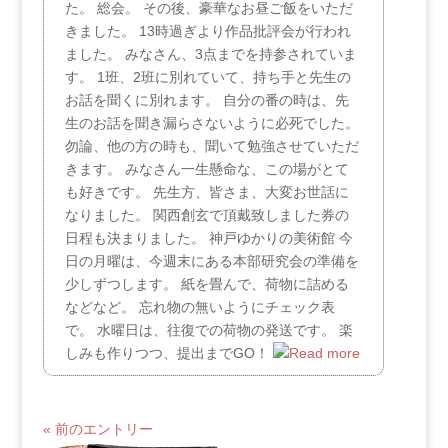
た。 総会。 その後、豪華なお昼ご飯をいただ
きました。 13時過ぎより作品批評会が行われ
ました。 みなさん、3点までを持参されていま
す。 1班、2班に別れていて、持ち手と先生の
お話を聞くに別れます。 自分の番の時は、先
生のお話を聞き漏らさないように必死でした。
勿論、他の方の時も、聞いて勉強させていただ
きます。 みなさん一生懸命な、この場がとて
も好きです。 先生方、皆さま、大変お世話に
なりました。 関西創玄で頂戴致しました券の
日程も決まりました。 神戸ゆかりの美術館 今
日の月曜は、今週末にある本部研究会の準備を
少しずつします。 紙を畳んで、荷物に詰める
などなど。 忘れ物の無いようにチェック表
で。 水曜日は、往復での荷物の発送です。 楽
しみも作りつつ、提出までGO！
« 前のエントリー