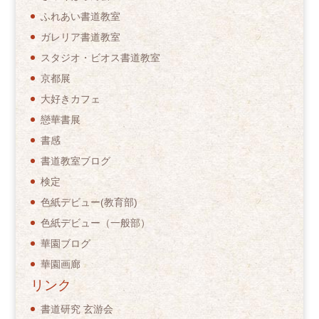
ふれあい書道教室
ガレリア書道教室
スタジオ・ビオス書道教室
京都展
大好きカフェ
戀華書展
書感
書道教室ブログ
検定
色紙デビュー(教育部)
色紙デビュー（一般部）
華園ブログ
華園画廊
リンク
書道研究 玄游会