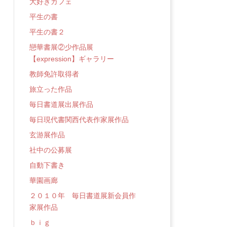
大好きカフェ
平生の書
平生の書２
戀華書展②少作品展
【expression】ギャラリー
教師免許取得者
旅立った作品
毎日書道展出展作品
毎日現代書関西代表作家展作品
玄游展作品
社中の公募展
自動下書き
華園画廊
２０１０年 毎日書道展新会員作
家展作品
ｂｉｇ