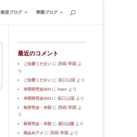
教室ブログ
華園ブログ
最近のコメント
ご自愛ください
に
西嶋 華園
よ
り
ご自愛ください
に
坂口山陽
より
本部研究会2024
に
kaen
より
本部研究会2024
に
坂口山陽
より
秋研究会・本部
に
西嶋 華園
よ
り
秋研究会・本部
坂口山陽
に
より
雨あめアメ
に
西嶋 華園
より