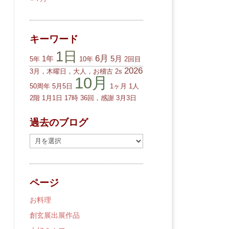
キーワード
1日
6月
1年
5月
5年
10年
2回目
2026
3月，木曜日，大人，お稽古
2s
10月
50周年
5月5日
1ヶ月
1人
2階
1月1日
17時
36回，感謝
3月3日
過去のブログ
過
去
の
ブ
ページ
ロ
グ
お料理
創玄展出展作品