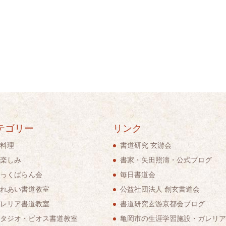
テゴリー
リンク
料理
書道研究 玄游会
楽しみ
書家・矢田照濤・公式ブログ
っくばらん会
毎日書道会
れあい書道教室
公益社団法人 創玄書道会
レリア書道教室
書道研究玄游京都会ブログ
タジオ・ビオス書道教室
亀岡市の生涯学習施設・ガレリア