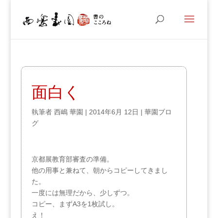
面白く
執筆者
西嶋 華園
|
2014年6月 12日
|
華園ブロ
グ
京都展教育部審査の準備。
他の用事と兼ねて、朝からコピーしてきまし
た。
一度には無理だから、少しずつ。
コピー、まずA3を1枚試し。
え！