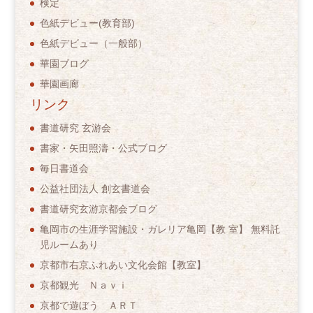
検定
色紙デビュー(教育部)
色紙デビュー（一般部）
華園ブログ
華園画廊
リンク
書道研究 玄游会
書家・矢田照濤・公式ブログ
毎日書道会
公益社団法人 創玄書道会
書道研究玄游京都会ブログ
亀岡市の生涯学習施設・ガレリア亀岡【教 室】 無料託
児ルームあり
京都市右京ふれあい文化会館【教室】
京都観光 Ｎａｖｉ
京都で遊ぼう ＡＲＴ