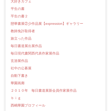
大好きカフェ
平生の書
平生の書２
戀華書展②少作品展【expression】ギャラリー
教師免許取得者
旅立った作品
毎日書道展出展作品
毎日現代書関西代表作家展作品
玄游展作品
社中の公募展
自動下書き
華園画廊
２０１０年 毎日書道展新会員作家展作品
ｂｉｇ
西嶋華園プロフィール