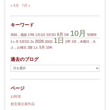
« 5月
7月 »
キーワード
10月
6月
36回，感謝
17時
1月1日
3月3日
5年
50周年
1日
2026
1年
1ヶ月
5月5日
2s
2回目
3月，木曜日，大
5月
人，お稽古
2階
1人
10年
過去のブログ
過
去
の
ブ
ページ
ロ
グ
お料理
創玄展出展作品