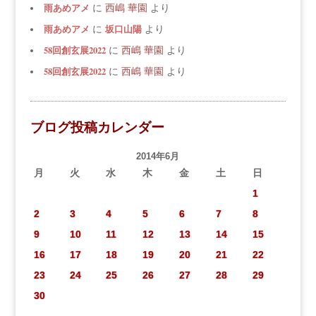
雨あめアメ
に
西嶋 華園
より
雨あめアメ
坂口山陽
に
より
58回創玄展2022
に
西嶋 華園
より
58回創玄展2022
に
西嶋 華園
より
ブログ投稿カレンダー
2014年6月
月
火
水
木
金
土
日
1
2
3
4
5
6
7
8
9
10
11
12
13
14
15
16
17
18
19
20
21
22
23
24
25
26
27
28
29
30