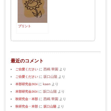
プリント
最近のコメント
ご自愛ください
に
西嶋 華園
より
ご自愛ください
に
坂口山陽
より
本部研究会2024
に
kaen
より
本部研究会2024
に
坂口山陽
より
秋研究会・本部
に
西嶋 華園
より
秋研究会・本部
坂口山陽
に
より