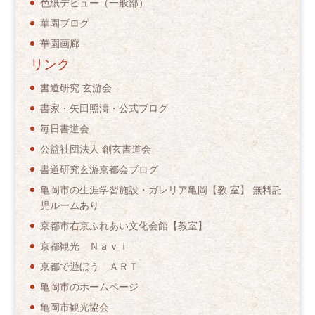
色紙デビュー（一般部）
華園ブログ
華園画廊
リンク
書道研究 玄游会
書家・矢田照濤・公式ブログ
毎日書道会
公益社団法人 創玄書道会
書道研究玄游京都会ブログ
亀岡市の生涯学習施設・ガレリア亀岡【教 室】 無料託
児ルームあり
京都市右京ふれあい文化会館【教室】
京都観光 Ｎａｖｉ
京都で遊ぼう ＡＲＴ
亀岡市のホームページ
亀岡市観光協会