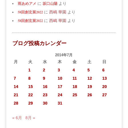
雨あめアメ
坂口山陽
に
より
58回創玄展2022
に
西嶋 華園
より
58回創玄展2022
に
西嶋 華園
より
ブログ投稿カレンダー
2014年7月
月
火
水
木
金
土
日
1
2
3
4
5
6
7
8
9
10
11
12
13
14
15
16
17
18
19
20
21
22
23
24
25
26
27
28
29
30
31
« 6月
8月 »