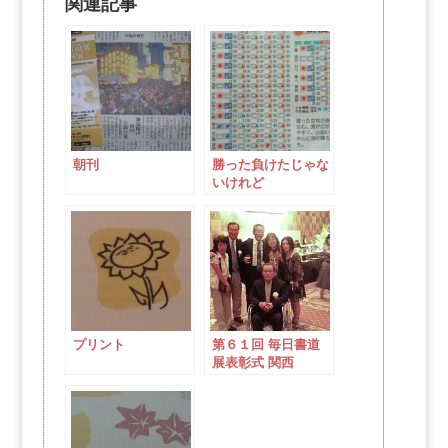
関連記事
朝刊
勝った負けたじゃな
いけれど
プリント
第６１回 毎日書道
展表彰式 関西