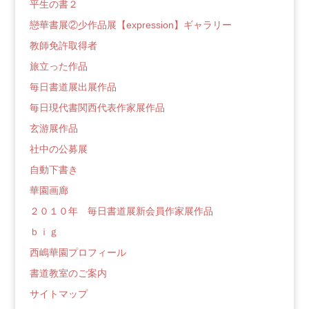
平生の書２
戀華書展②少作品展【expression】ギャラリー
教師免許取得者
旅立った作品
毎日書道展出展作品
毎日現代書関西代表作家展作品
玄游展作品
社中の公募展
自動下書き
華園画廊
２０１０年 毎日書道展新会員作家展作品
ｂｉｇ
西嶋華園プロフィール
書道教室のご案内
サイトマップ