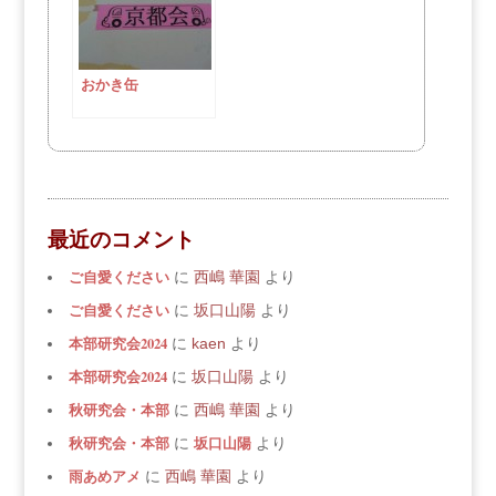
おかき缶
最近のコメント
ご自愛ください
に
西嶋 華園
より
ご自愛ください
に
坂口山陽
より
本部研究会2024
に
kaen
より
本部研究会2024
に
坂口山陽
より
秋研究会・本部
に
西嶋 華園
より
秋研究会・本部
坂口山陽
に
より
雨あめアメ
に
西嶋 華園
より