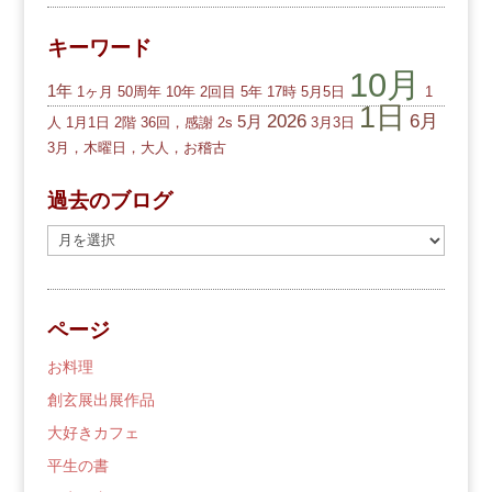
キーワード
10月
1年
1ヶ月
50周年
10年
2回目
5年
17時
5月5日
1
1日
2026
6月
5月
人
1月1日
2階
36回，感謝
2s
3月3日
3月，木曜日，大人，お稽古
過去のブログ
過
去
の
ブ
ページ
ロ
グ
お料理
創玄展出展作品
大好きカフェ
平生の書