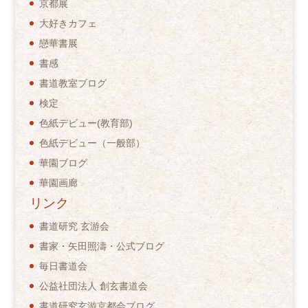
京都展
大好きカフェ
戀華書展
書感
書道教室ブログ
検定
色紙デビュー(教育部)
色紙デビュー（一般部）
華園ブログ
華園画廊
リンク
書道研究 玄游会
書家・矢田照濤・公式ブログ
毎日書道会
公益社団法人 創玄書道会
書道研究玄游京都会ブログ