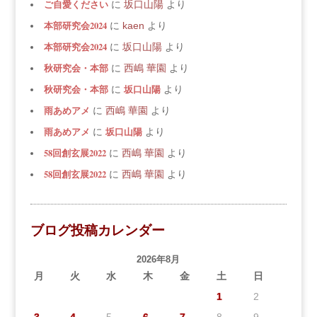
ご自愛ください
に
坂口山陽
より
本部研究会2024
に
kaen
より
本部研究会2024
に
坂口山陽
より
秋研究会・本部
に
西嶋 華園
より
秋研究会・本部
坂口山陽
に
より
雨あめアメ
に
西嶋 華園
より
雨あめアメ
坂口山陽
に
より
58回創玄展2022
に
西嶋 華園
より
58回創玄展2022
に
西嶋 華園
より
ブログ投稿カレンダー
2026年8月
月
火
水
木
金
土
日
1
2