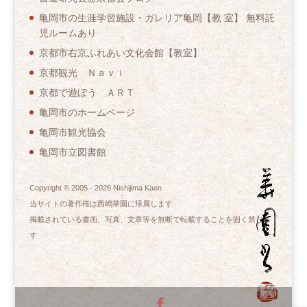
亀岡市の生涯学習施設・ガレリア亀岡【教 室】 無料託
児ルームあり
京都市右京ふれあい文化会館【教室】
京都観光 Ｎａｖｉ
京都で遊ぼう ＡＲＴ
亀岡市のホームページ
亀岡市観光協会
亀岡市立図書館
Copyright © 2005 -
2026
Nishijima Kaen
当サイトの著作権は西嶋華園に帰属します
掲載されている書画、写真、文章等を無断で転載することを固く禁じま
す