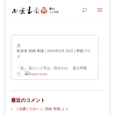
息
執筆者
西嶋 華園
|
2014年5月 26日
|
華園ブロ
グ
『息』 息という字は、自分の心。 楽な呼吸
で。
最近のコメント
ご自愛ください
に
西嶋 華園
より