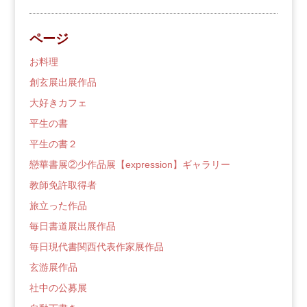
の
ブ
ページ
ロ
グ
お料理
創玄展出展作品
大好きカフェ
平生の書
平生の書２
戀華書展②少作品展【expression】ギャラリー
教師免許取得者
旅立った作品
毎日書道展出展作品
毎日現代書関西代表作家展作品
玄游展作品
社中の公募展