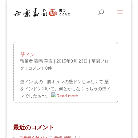
壁ドン
執筆者
西嶋 華園
|
2015年9月 23日
|
華園ブロ
グ
|
コメント0件
壁ドン あの、胸キュンの壁ドンじゃなくて 壁
をドンドン叩いて、何とかしなくっちゃの壁ド
ンでしたぁ〜。
最近のコメント
ご自愛ください
に
西嶋 華園
より