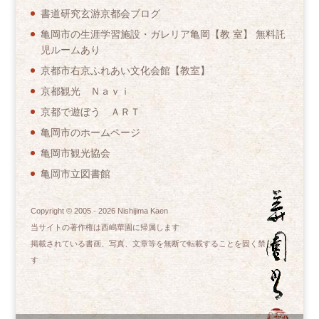
書道研究玄游京都会ブログ
亀岡市の生涯学習施設・ガレリア亀岡【教 室】 無料託
児ルームあり
京都市右京ふれあい文化会館【教室】
京都観光 Ｎａｖｉ
京都で遊ぼう ＡＲＴ
亀岡市のホームページ
亀岡市観光協会
亀岡市立図書館
Copyright © 2005 -
2026
Nishijima Kaen
当サイトの著作権は西嶋華園に帰属します
掲載されている書画、写真、文章等を無断で転載することを固く禁じま
す