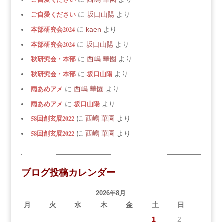
ご自愛ください
に
坂口山陽
より
本部研究会2024
に
kaen
より
本部研究会2024
に
坂口山陽
より
秋研究会・本部
に
西嶋 華園
より
秋研究会・本部
坂口山陽
に
より
雨あめアメ
に
西嶋 華園
より
雨あめアメ
坂口山陽
に
より
58回創玄展2022
に
西嶋 華園
より
58回創玄展2022
に
西嶋 華園
より
ブログ投稿カレンダー
2026年8月
月
火
水
木
金
土
日
1
2