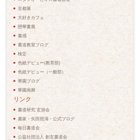
京都展
大好きカフェ
戀華書展
書感
書道教室ブログ
検定
色紙デビュー(教育部)
色紙デビュー（一般部）
華園ブログ
華園画廊
リンク
書道研究 玄游会
書家・矢田照濤・公式ブログ
毎日書道会
公益社団法人 創玄書道会