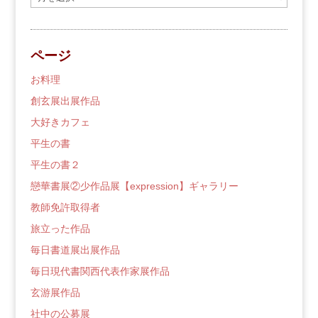
去
の
ブ
ページ
ロ
グ
お料理
創玄展出展作品
大好きカフェ
平生の書
平生の書２
戀華書展②少作品展【expression】ギャラリー
教師免許取得者
旅立った作品
毎日書道展出展作品
毎日現代書関西代表作家展作品
玄游展作品
社中の公募展