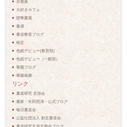
京都展
大好きカフェ
戀華書展
書感
書道教室ブログ
検定
色紙デビュー(教育部)
色紙デビュー（一般部）
華園ブログ
華園画廊
リンク
書道研究 玄游会
書家・矢田照濤・公式ブログ
毎日書道会
公益社団法人 創玄書道会
書道研究玄游京都会ブログ