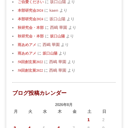
ご自愛ください
に
坂口山陽
より
本部研究会2024
に
kaen
より
本部研究会2024
に
坂口山陽
より
秋研究会・本部
に
西嶋 華園
より
秋研究会・本部
坂口山陽
に
より
雨あめアメ
に
西嶋 華園
より
雨あめアメ
坂口山陽
に
より
58回創玄展2022
に
西嶋 華園
より
58回創玄展2022
に
西嶋 華園
より
ブログ投稿カレンダー
2026年8月
月
火
水
木
金
土
日
1
2