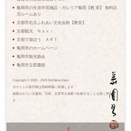
亀岡市の生涯学習施設・ガレリア亀岡【教 室】 無料託
児ルームあり
京都市右京ふれあい文化会館【教室】
京都観光 Ｎａｖｉ
京都で遊ぼう ＡＲＴ
亀岡市のホームページ
亀岡市観光協会
亀岡市立図書館
Copyright © 2005 -
2026
Nishijima Kaen
当サイトの著作権は西嶋華園に帰属します
掲載されている書画、写真、文章等を無断で転載することを固く禁じま
す