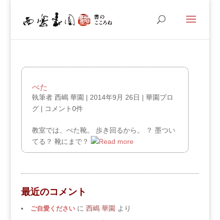
ぺた
執筆者
西嶋 華園
|
2014年9月 26日
|
華園ブロ
グ
|
コメント0件
教室では、ぺた靴。 歩き回るから。 ？ 墨つい
てる？ 靴にまで？
最近のコメント
ご自愛ください
に
西嶋 華園
より