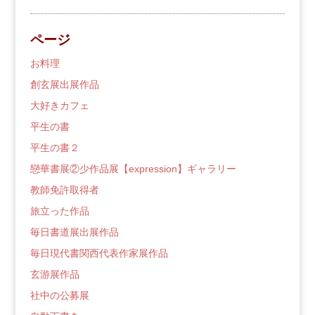
の
ブ
ページ
ロ
グ
お料理
創玄展出展作品
大好きカフェ
平生の書
平生の書２
戀華書展②少作品展【expression】ギャラリー
教師免許取得者
旅立った作品
毎日書道展出展作品
毎日現代書関西代表作家展作品
玄游展作品
社中の公募展