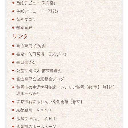
色紙デビュー(教育部)
色紙デビュー（一般部）
華園ブログ
華園画廊
リンク
書道研究 玄游会
書家・矢田照濤・公式ブログ
毎日書道会
公益社団法人 創玄書道会
書道研究玄游京都会ブログ
亀岡市の生涯学習施設・ガレリア亀岡【教 室】 無料託
児ルームあり
京都市右京ふれあい文化会館【教室】
京都観光 Ｎａｖｉ
京都で遊ぼう ＡＲＴ
亀岡市のホームページ