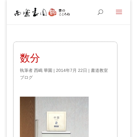
数分
執筆者
西嶋 華園
|
2014年7月 22日
|
書道教室
ブログ