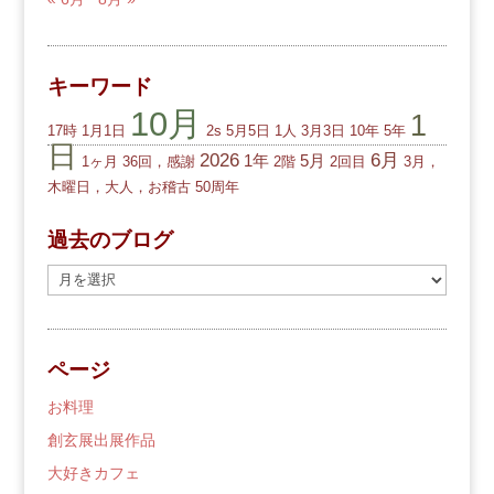
キーワード
10月
1
17時
1月1日
2s
5月5日
1人
3月3日
10年
5年
日
2026
6月
1年
5月
1ヶ月
36回，感謝
2階
2回目
3月，
木曜日，大人，お稽古
50周年
過去のブログ
過
去
の
ブ
ページ
ロ
グ
お料理
創玄展出展作品
大好きカフェ