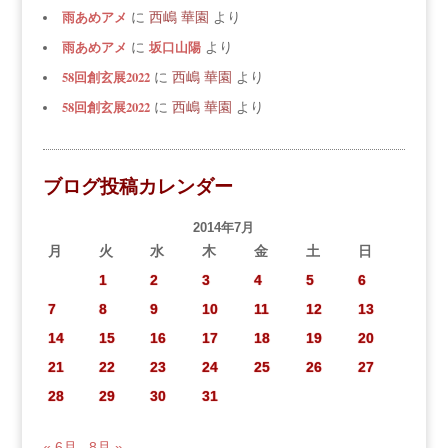
雨あめアメ
に
西嶋 華園
より
雨あめアメ
坂口山陽
に
より
58回創玄展2022
に
西嶋 華園
より
58回創玄展2022
に
西嶋 華園
より
ブログ投稿カレンダー
2014年7月
月
火
水
木
金
土
日
1
2
3
4
5
6
7
8
9
10
11
12
13
14
15
16
17
18
19
20
21
22
23
24
25
26
27
28
29
30
31
« 6月
8月 »