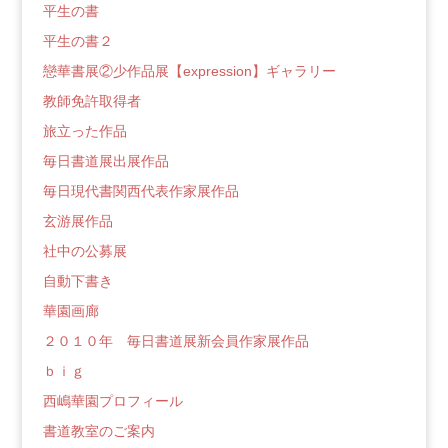
平生の書
平生の書２
戀華書展②少作品展【expression】ギャラリー
教師免許取得者
旅立った作品
毎日書道展出展作品
毎日現代書関西代表作家展作品
玄游展作品
社中の公募展
自動下書き
華園画廊
２０１０年 毎日書道展新会員作家展作品
ｂｉｇ
西嶋華園プロフィール
書道教室のご案内