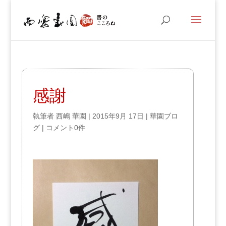
感謝
執筆者
西嶋 華園
|
2015年9月 17日
|
華園ブロ
グ
|
コメント0件