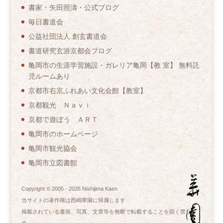
書家・矢田照濤・公式ブログ
毎日書道会
公益社団法人 創玄書道会
書道研究玄游京都会ブログ
亀岡市の生涯学習施設・ガレリア亀岡【教 室】 無料託
児ルームあり
京都市右京ふれあい文化会館【教室】
京都観光 Ｎａｖｉ
京都で遊ぼう ＡＲＴ
亀岡市のホームページ
亀岡市観光協会
亀岡市立図書館
Copyright © 2005 -
2026
Nishijima Kaen
当サイトの著作権は西嶋華園に帰属します
掲載されている書画、写真、文章等を無断で転載することを固く禁じま
す