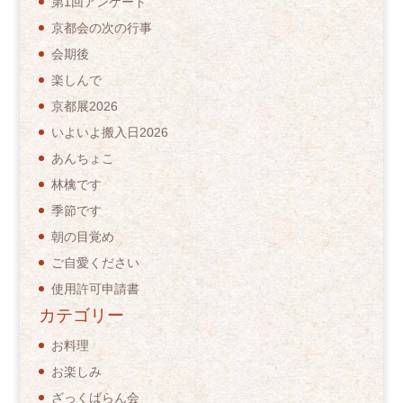
第1回アンケート
京都会の次の行事
会期後
楽しんで
京都展2026
いよいよ搬入日2026
あんちょこ
林檎です
季節です
朝の目覚め
ご自愛ください
使用許可申請書
カテゴリー
お料理
お楽しみ
ざっくばらん会