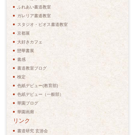
ふれあい書道教室
ガレリア書道教室
スタジオ・ビオス書道教室
京都展
大好きカフェ
戀華書展
書感
書道教室ブログ
検定
色紙デビュー(教育部)
色紙デビュー（一般部）
華園ブログ
華園画廊
リンク
書道研究 玄游会