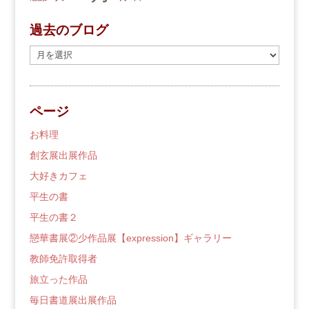
過去のブログ
過
去
の
ブ
ページ
ロ
グ
お料理
創玄展出展作品
大好きカフェ
平生の書
平生の書２
戀華書展②少作品展【expression】ギャラリー
教師免許取得者
旅立った作品
毎日書道展出展作品