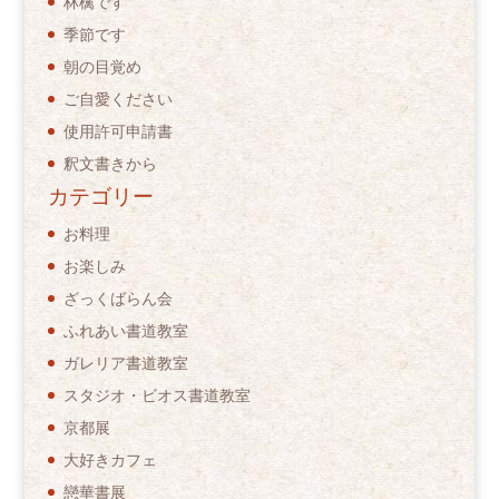
林檎です
季節です
朝の目覚め
ご自愛ください
使用許可申請書
釈文書きから
カテゴリー
お料理
お楽しみ
ざっくばらん会
ふれあい書道教室
ガレリア書道教室
スタジオ・ビオス書道教室
京都展
大好きカフェ
戀華書展