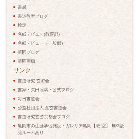
書感
書道教室ブログ
検定
色紙デビュー(教育部)
色紙デビュー（一般部）
華園ブログ
華園画廊
リンク
書道研究 玄游会
書家・矢田照濤・公式ブログ
毎日書道会
公益社団法人 創玄書道会
書道研究玄游京都会ブログ
亀岡市の生涯学習施設・ガレリア亀岡【教 室】 無料託
児ルームあり