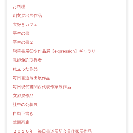
グ
お料理
創玄展出展作品
大好きカフェ
平生の書
平生の書２
戀華書展②少作品展【expression】ギャラリー
教師免許取得者
旅立った作品
毎日書道展出展作品
毎日現代書関西代表作家展作品
玄游展作品
社中の公募展
自動下書き
華園画廊
２０１０年 毎日書道展新会員作家展作品