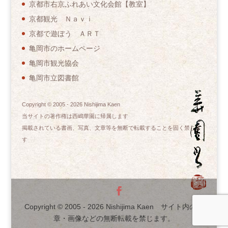
京都市右京ふれあい文化会館【教室】
京都観光 Ｎａｖｉ
京都で遊ぼう ＡＲＴ
亀岡市のホームページ
亀岡市観光協会
亀岡市立図書館
Copyright © 2005 -
2026
Nishijima Kaen
当サイトの著作権は西嶋華園に帰属します
掲載されている書画、写真、文章等を無断で転載することを固く禁じま
す
Copyright © 2005 -
2026
Nishijima Kaen サイト内の文
章・画像などの無断転載を禁じます。