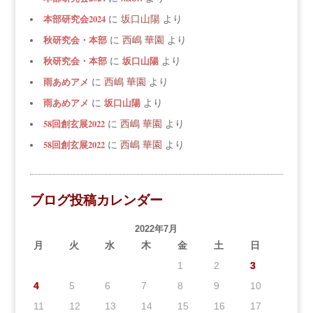
本部研究会2024
に
坂口山陽
より
秋研究会・本部
に
西嶋 華園
より
秋研究会・本部
坂口山陽
に
より
雨あめアメ
に
西嶋 華園
より
雨あめアメ
坂口山陽
に
より
58回創玄展2022
に
西嶋 華園
より
58回創玄展2022
に
西嶋 華園
より
ブログ投稿カレンダー
2022年7月
月
火
水
木
金
土
日
1
2
3
4
5
6
7
8
9
10
11
12
13
14
15
16
17