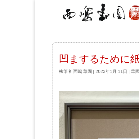
凹まするために
執筆者
西嶋 華園
|
2023年1月 11日
|
華