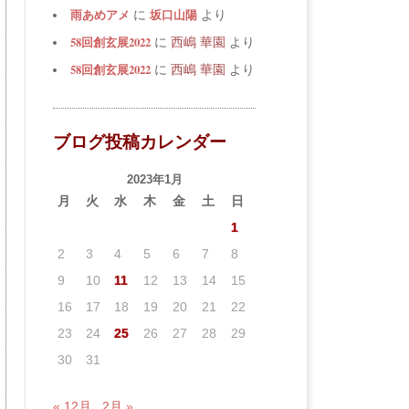
雨あめアメ
坂口山陽
に
より
58回創玄展2022
に
西嶋 華園
より
58回創玄展2022
に
西嶋 華園
より
ブログ投稿カレンダー
2023年1月
月
火
水
木
金
土
日
1
2
3
4
5
6
7
8
9
10
11
12
13
14
15
16
17
18
19
20
21
22
23
24
25
26
27
28
29
30
31
« 12月
2月 »