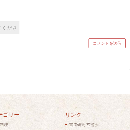
テゴリー
リンク
料理
書道研究 玄游会