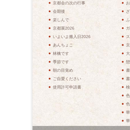
京都会の次の行事
お
会期後
ざ
楽しんで
ふ
京都展2026
ガ
いよいよ搬入日2026
ス
あんちょこ
京
林檎です
大
季節です
戀
朝の目覚め
書
ご自愛ください
書
使用許可申請書
検
色
色
華
華