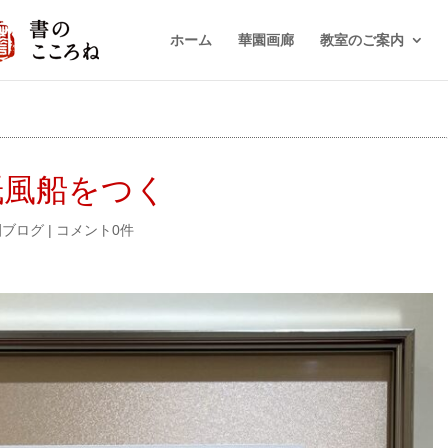
ホーム
華園画廊
教室のご案内
紙風船をつく
園ブログ
|
コメント0件