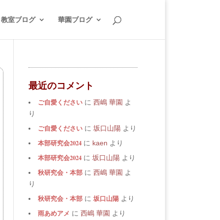
教室ブログ
華園ブログ
最近のコメント
ご自愛ください
に
西嶋 華園
よ
り
ご自愛ください
に
坂口山陽
より
本部研究会2024
に
kaen
より
本部研究会2024
に
坂口山陽
より
秋研究会・本部
に
西嶋 華園
よ
り
秋研究会・本部
坂口山陽
に
より
雨あめアメ
に
西嶋 華園
より