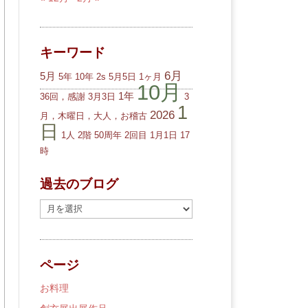
キーワード
6月
5月
5年
10年
2s
5月5日
1ヶ月
10月
1年
36回，感謝
3月3日
3
1
2026
月，木曜日，大人，お稽古
日
1人
2階
50周年
2回目
1月1日
17
時
過去のブログ
過
去
の
ブ
ページ
ロ
グ
お料理