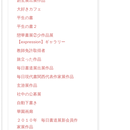
創玄展出展作品
大好きカフェ
平生の書
平生の書２
戀華書展②少作品展
【expression】ギャラリー
教師免許取得者
旅立った作品
毎日書道展出展作品
毎日現代書関西代表作家展作品
玄游展作品
社中の公募展
自動下書き
華園画廊
２０１０年 毎日書道展新会員作
家展作品