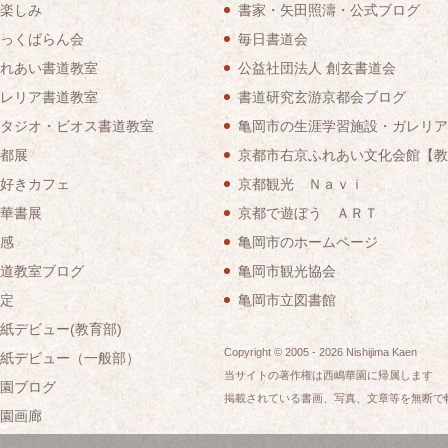
楽しみ
書家・矢田照濤・公式ブログ
っくばらん会
毎日書道会
れあい書道教室
公益社団法人 創玄書道会
レリア書道教室
書道研究玄游京都会ブログ
タジオ・ビオス書道教室
亀岡市の生涯学習施設・ガレリア
都展
京都市右京ふれあい文化会館【教
好きカフェ
京都観光 Ｎａｖｉ
華書展
京都で遊ぼう ＡＲＴ
感
亀岡市のホームページ
道教室ブログ
亀岡市観光協会
定
亀岡市立図書館
紙デビュー(教育部)
Copyright © 2005 -
2026
Nishijima Kaen
紙デビュー（一般部）
当サイトの著作権は西嶋華園に帰属します
園ブログ
掲載されている書画、写真、文章等を無断で
園画廊