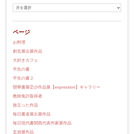
過
去
の
ブ
ページ
ロ
グ
お料理
創玄展出展作品
大好きカフェ
平生の書
平生の書２
戀華書展②少作品展【expression】ギャラリー
教師免許取得者
旅立った作品
毎日書道展出展作品
毎日現代書関西代表作家展作品
玄游展作品