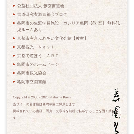
公益社団法人 創玄書道会
書道研究玄游京都会ブログ
亀岡市の生涯学習施設・ガレリア亀岡【教 室】 無料託
児ルームあり
京都市右京ふれあい文化会館【教室】
京都観光 Ｎａｖｉ
京都で遊ぼう ＡＲＴ
亀岡市のホームページ
亀岡市観光協会
亀岡市立図書館
Copyright © 2005 -
2026
Nishijima Kaen
当サイトの著作権は西嶋華園に帰属します
掲載されている書画、写真、文章等を無断で転載することを固く禁じま
す