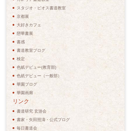
スタジオ・ビオス書道教室
京都展
大好きカフェ
戀華書展
書感
書道教室ブログ
検定
色紙デビュー(教育部)
色紙デビュー（一般部）
華園ブログ
華園画廊
リンク
書道研究 玄游会
書家・矢田照濤・公式ブログ
毎日書道会