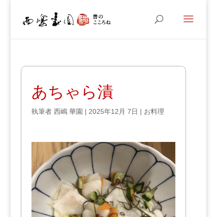
あちゃら漬
執筆者
西嶋 華園
|
2025年12月 7日
|
お料理