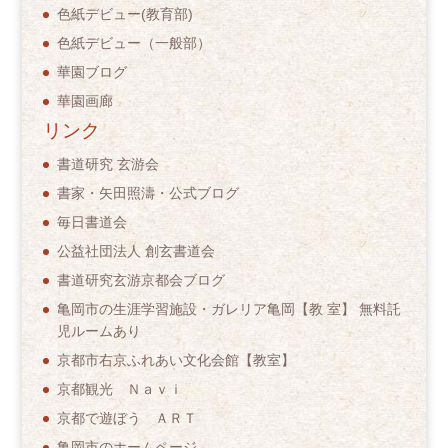
色紙デビュー(教育部)
色紙デビュー（一般部）
華園ブログ
華園画廊
リンク
書道研究 玄游会
書家・矢田照濤・公式ブログ
毎日書道会
公益社団法人 創玄書道会
書道研究玄游京都会ブログ
亀岡市の生涯学習施設・ガレリア亀岡【教 室】 無料託
児ルームあり
京都市右京ふれあい文化会館【教室】
京都観光 Ｎａｖｉ
京都で遊ぼう ＡＲＴ
亀岡市のホームページ