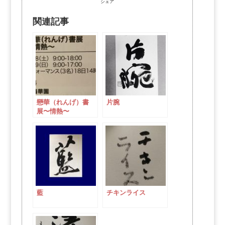
シェア
関連記事
戀華（れんげ）書
片腕
展〜情熱〜
藍
チキンライス