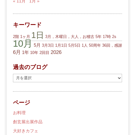
« 11月
1月 »
キーワード
1日
2階
1ヶ月
3月，木曜日，大人，お稽古
5年
17時
2s
10月
5月
3月3日
1月1日
5月5日
1人
50周年
36回，感謝
6月
2026
1年
10年
2回目
過去のブログ
過
去
の
ブ
ページ
ロ
グ
お料理
創玄展出展作品
大好きカフェ