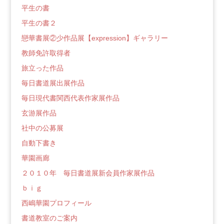
平生の書
平生の書２
戀華書展②少作品展【expression】ギャラリー
教師免許取得者
旅立った作品
毎日書道展出展作品
毎日現代書関西代表作家展作品
玄游展作品
社中の公募展
自動下書き
華園画廊
２０１０年 毎日書道展新会員作家展作品
ｂｉｇ
西嶋華園プロフィール
書道教室のご案内