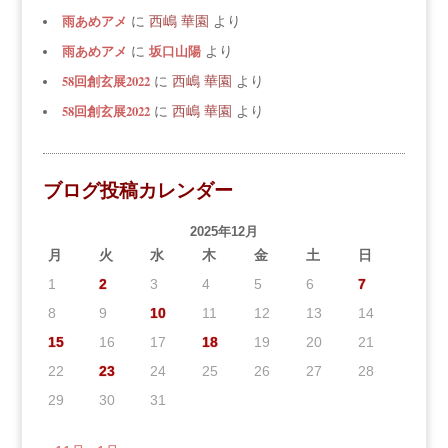
雨あめアメ
に
西嶋 華園
より
雨あめアメ
坂口山陽
に
より
58回創玄展2022
に
西嶋 華園
より
58回創玄展2022
に
西嶋 華園
より
ブログ投稿カレンダー
2025年12月
月
火
水
木
金
土
日
1
2
3
4
5
6
7
8
9
10
11
12
13
14
15
16
17
18
19
20
21
22
23
24
25
26
27
28
29
30
31