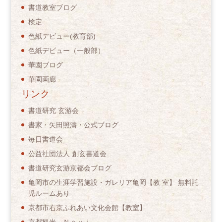
書道教室ブログ
検定
色紙デビュー(教育部)
色紙デビュー（一般部）
華園ブログ
華園画廊
リンク
書道研究 玄游会
書家・矢田照濤・公式ブログ
毎日書道会
公益社団法人 創玄書道会
書道研究玄游京都会ブログ
亀岡市の生涯学習施設・ガレリア亀岡【教 室】 無料託
児ルームあり
京都市右京ふれあい文化会館【教室】
京都観光 Ｎａｖｉ