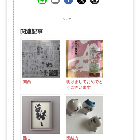
シェア
関連記事
関西
明けましておめでと
うございます
難し
団結力