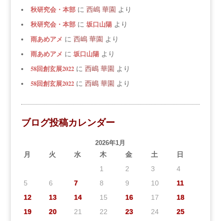
秋研究会・本部
に
西嶋 華園
より
秋研究会・本部
坂口山陽
に
より
雨あめアメ
に
西嶋 華園
より
雨あめアメ
坂口山陽
に
より
58回創玄展2022
に
西嶋 華園
より
58回創玄展2022
に
西嶋 華園
より
ブログ投稿カレンダー
2026年1月
月
火
水
木
金
土
日
1
2
3
4
5
6
7
8
9
10
11
12
13
14
15
16
17
18
19
20
21
22
23
24
25