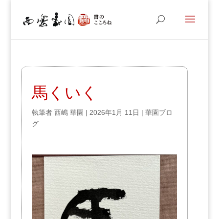
馬くいく
執筆者
西嶋 華園
|
2026年1月 11日
|
華園ブロ
グ