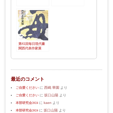
第41回毎日現代書
関西代表作家展
最近のコメント
ご自愛ください
に
西嶋 華園
より
ご自愛ください
に
坂口山陽
より
本部研究会2024
に
kaen
より
本部研究会2024
に
坂口山陽
より