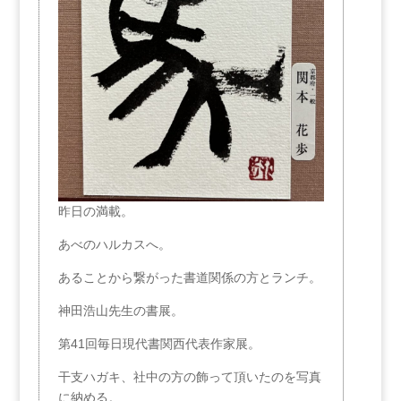
昨日の満載。
あべのハルカスへ。
あることから繋がった書道関係の方とランチ。
神田浩山先生の書展。
第41回毎日現代書関西代表作家展。
干支ハガキ、社中の方の飾って頂いたのを写真
に納める。