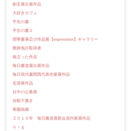
創玄展出展作品
大好きカフェ
平生の書
平生の書２
戀華書展②少作品展【expression】ギャラリー
教師免許取得者
旅立った作品
毎日書道展出展作品
毎日現代書関西代表作家展作品
玄游展作品
社中の公募展
自動下書き
華園画廊
２０１０年 毎日書道展新会員作家展作品
ｂｉｇ