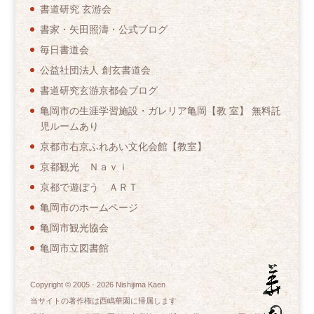
書道研究 玄游会
書家・矢田照濤・公式ブログ
毎日書道会
公益社団法人 創玄書道会
書道研究玄游京都会ブログ
亀岡市の生涯学習施設・ガレリア亀岡【教 室】 無料託
児ルームあり
京都市右京ふれあい文化会館【教室】
京都観光 Ｎａｖｉ
京都で遊ぼう ＡＲＴ
亀岡市のホームページ
亀岡市観光協会
亀岡市立図書館
Copyright © 2005 -
2026
Nishijima Kaen
当サイトの著作権は西嶋華園に帰属します