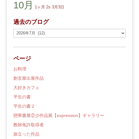
10月
1ヶ月
2s
3月3日
過去のブログ
過
去
の
ブ
ページ
ロ
グ
お料理
創玄展出展作品
大好きカフェ
平生の書
平生の書２
戀華書展②少作品展【expression】ギャラリー
教師免許取得者
旅立った作品