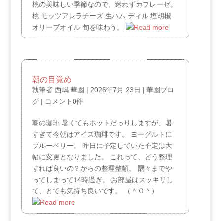
桃の美味しい季節なので、迷わずカプレーゼ。
桃 モッツアレラチーズ 生ハム ディル 塩胡椒
オリーブオイル 旬を味わう。
朝の目覚め
執筆者
西嶋 華園
|
2026年7月 23日
|
華園ブロ
グ
|
コメント0件
朝の珈琲 暑くてもホットだっりしますが、暑
すぎて今朝はアイス珈琲です。 ヨーグルトに
ブルーベリー。 昨日に予定していた予定は大
幅に変更となりました。 これって、どう整理
すれば良いの？からの整理整頓。 隅々までや
ってしまって14時過ぎ。 お部屋はスッキリし
て、とても気持ち良いです。 （＾Ｏ＾）