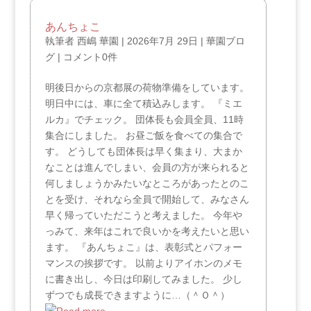
あんちょこ
執筆者
西嶋 華園
|
2026年7月 29日
|
華園ブロ
グ
|
コメント0件
明後日からの京都展の荷物準備をしています。
明日中には、車に全て積込みします。 『ミエ
ルカ』でチェック。 団体長も会員全員、11時
集合にしました。 お昼ご飯を食べての集合で
す。 どうしても団体長は早く集まり、大まか
なことは進んでしまい、会員の方が来られると
何しましょうかみたいなところがあったとのこ
とを受け、それなら全員で開始して、みなさん
早く帰っていただこうと考えました。 今年や
っみて、来年はこれで良いかを考えたいと思い
ます。 『あんちょこ』は、表彰式とパフォー
マンスの挨拶です。 以前よりアイホンのメモ
に書き出し、今日は印刷してみました。 少し
ずつでも成長できますように…（＾Ｏ＾）