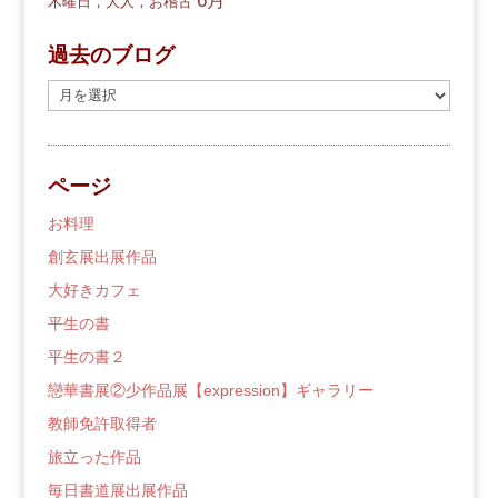
6月
木曜日，大人，お稽古
過去のブログ
過
去
の
ブ
ページ
ロ
グ
お料理
創玄展出展作品
大好きカフェ
平生の書
平生の書２
戀華書展②少作品展【expression】ギャラリー
教師免許取得者
旅立った作品
毎日書道展出展作品