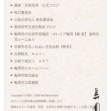
書家・矢田照濤・公式ブログ
毎日書道会
公益社団法人 創玄書道会
書道研究玄游京都会ブログ
亀岡市の生涯学習施設・ガレリア亀岡【教 室】 無料託
児ルームあり
京都市右京ふれあい文化会館【教室】
京都観光 Ｎａｖｉ
京都で遊ぼう ＡＲＴ
亀岡市のホームページ
亀岡市観光協会
亀岡市立図書館
Copyright © 2005 -
2026
Nishijima Kaen
当サイトの著作権は西嶋華園に帰属します
掲載されている書画、写真、文章等を無断で転載することを固く禁じま