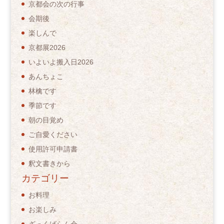
京都会の次の行事
会期後
楽しんで
京都展2026
いよいよ搬入日2026
あんちょこ
林檎です
季節です
朝の目覚め
ご自愛ください
使用許可申請書
釈文書きから
カテゴリー
お料理
お楽しみ
ざっくばらん会