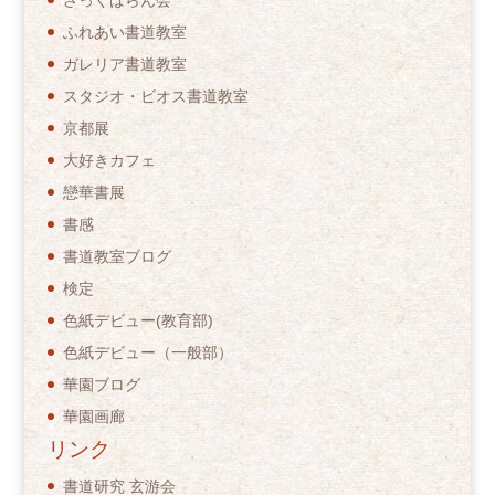
ふれあい書道教室
ガレリア書道教室
スタジオ・ビオス書道教室
京都展
大好きカフェ
戀華書展
書感
書道教室ブログ
検定
色紙デビュー(教育部)
色紙デビュー（一般部）
華園ブログ
華園画廊
リンク
書道研究 玄游会