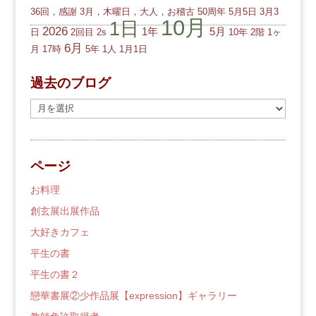
36回，感謝
3月，木曜日，大人，お稽古
50周年
5月5日
3月3
10月
1日
2026
1年
5月
日
2回目
2s
10年
2階
1ヶ
6月
月
17時
5年
1人
1月1日
過去のブログ
過
去
の
ブ
ページ
ロ
グ
お料理
創玄展出展作品
大好きカフェ
平生の書
平生の書２
戀華書展②少作品展【expression】ギャラリー