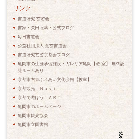
リンク
書道研究 玄游会
書家・矢田照濤・公式ブログ
毎日書道会
公益社団法人 創玄書道会
書道研究玄游京都会ブログ
亀岡市の生涯学習施設・ガレリア亀岡【教 室】 無料託
児ルームあり
京都市右京ふれあい文化会館【教室】
京都観光 Ｎａｖｉ
京都で遊ぼう ＡＲＴ
亀岡市のホームページ
亀岡市観光協会
亀岡市立図書館