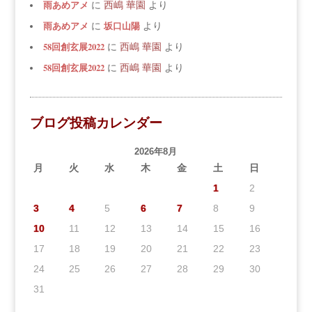
雨あめアメ
に
西嶋 華園
より
雨あめアメ
坂口山陽
に
より
58回創玄展2022
に
西嶋 華園
より
58回創玄展2022
に
西嶋 華園
より
ブログ投稿カレンダー
2026年8月
月
火
水
木
金
土
日
1
2
3
4
5
6
7
8
9
10
11
12
13
14
15
16
17
18
19
20
21
22
23
24
25
26
27
28
29
30
31