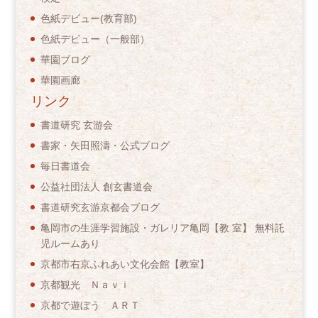
色紙デビュー(教育部)
色紙デビュー（一般部）
華園ブログ
華園画廊
リンク
書道研究 玄游会
書家・矢田照濤・公式ブログ
毎日書道会
公益社団法人 創玄書道会
書道研究玄游京都会ブログ
亀岡市の生涯学習施設・ガレリア亀岡【教 室】 無料託
児ルームあり
京都市右京ふれあい文化会館【教室】
京都観光 Ｎａｖｉ
京都で遊ぼう ＡＲＴ