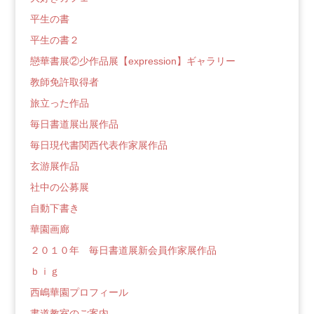
平生の書
平生の書２
戀華書展②少作品展【expression】ギャラリー
教師免許取得者
旅立った作品
毎日書道展出展作品
毎日現代書関西代表作家展作品
玄游展作品
社中の公募展
自動下書き
華園画廊
２０１０年 毎日書道展新会員作家展作品
ｂｉｇ
西嶋華園プロフィール
書道教室のご案内