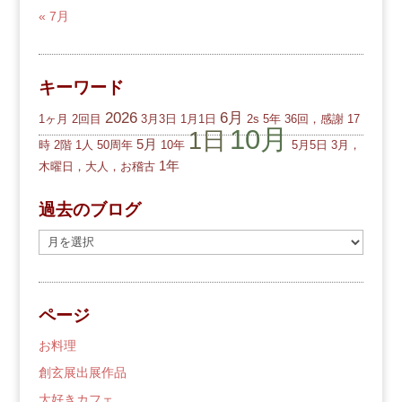
« 7月
キーワード
2026
6月
1ヶ月
2回目
3月3日
1月1日
2s
5年
36回，感謝
17
10月
1日
5月
時
2階
1人
50周年
10年
5月5日
3月，
1年
木曜日，大人，お稽古
過去のブログ
過
去
の
ブ
ページ
ロ
グ
お料理
創玄展出展作品
大好きカフェ