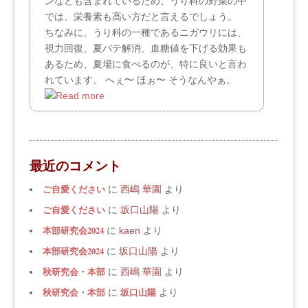
ンなども含まれているため、うり科の野菜の中
では、栄養素も高い方だと言えるでしょう。
ちなみに、うり科の一種であるニガウリには、
視力回復、夏バテ解消、血糖値を下げる効果も
あるため、夏場に食べるのが、特に良いと言わ
れています。 へぇ〜 ほぉ〜 そうなんやぁ。
最近のコメント
ご自愛ください
に
西嶋 華園
より
ご自愛ください
に
坂口山陽
より
本部研究会2024
に
kaen
より
本部研究会2024
に
坂口山陽
より
秋研究会・本部
に
西嶋 華園
より
秋研究会・本部
坂口山陽
に
より