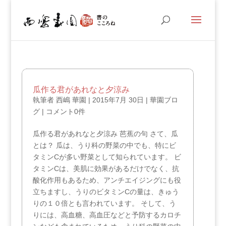
瓜作る君があれなと夕涼み
執筆者
西嶋 華園
|
2015年7月 30日
|
華園ブロ
グ
|
コメント0件
瓜作る君があれなと夕涼み 芭蕉の句 さて、瓜
とは？ 瓜は、うり科の野菜の中でも、特にビ
タミンCが多い野菜として知られています。 ビ
タミンCは、美肌に効果があるだけでなく、抗
酸化作用もあるため、アンチエイジングにも役
立ちますし、うりのビタミンCの量は、きゅう
りの１０倍とも言われています。 そして、う
りには、高血糖、高血圧などと予防するカロチ