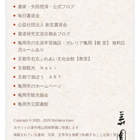
書家・矢田照濤・公式ブログ
毎日書道会
公益社団法人 創玄書道会
書道研究玄游京都会ブログ
亀岡市の生涯学習施設・ガレリア亀岡【教 室】 無料託
児ルームあり
京都市右京ふれあい文化会館【教室】
京都観光 Ｎａｖｉ
京都で遊ぼう ＡＲＴ
亀岡市のホームページ
亀岡市観光協会
亀岡市立図書館
Copyright © 2005 -
2026
Nishijima Kaen
当サイトの著作権は西嶋華園に帰属します
掲載されている書画、写真、文章等を無断で転載することを固く禁じま