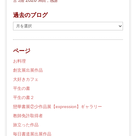
2026
古
2階
36回，感謝
過去のブログ
過
去
の
ブ
ページ
ロ
グ
お料理
創玄展出展作品
大好きカフェ
平生の書
平生の書２
戀華書展②少作品展【expression】ギャラリー
教師免許取得者
旅立った作品
毎日書道展出展作品