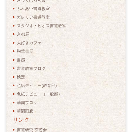
ふれあい書道教室
ガレリア書道教室
スタジオ・ビオス書道教室
京都展
大好きカフェ
戀華書展
書感
書道教室ブログ
検定
色紙デビュー(教育部)
色紙デビュー（一般部）
華園ブログ
華園画廊
リンク
書道研究 玄游会