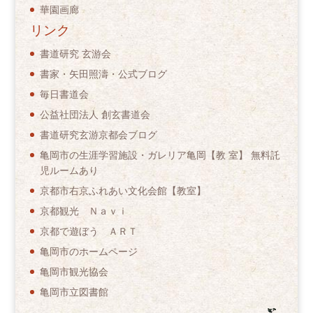
華園画廊
リンク
書道研究 玄游会
書家・矢田照濤・公式ブログ
毎日書道会
公益社団法人 創玄書道会
書道研究玄游京都会ブログ
亀岡市の生涯学習施設・ガレリア亀岡【教 室】 無料託
児ルームあり
京都市右京ふれあい文化会館【教室】
京都観光 Ｎａｖｉ
京都で遊ぼう ＡＲＴ
亀岡市のホームページ
亀岡市観光協会
亀岡市立図書館