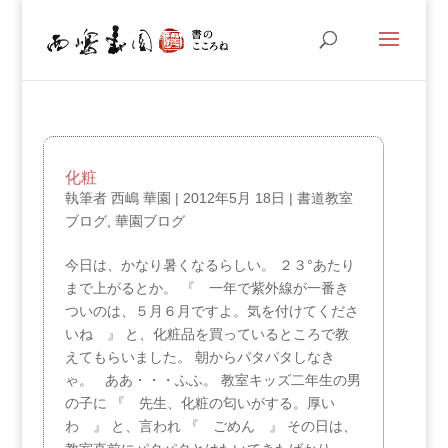
化粧
執筆者
西嶋 華園
|
2012年5月 18日
|
書道教室
ブログ
,
華園ブログ
今日は、かなり暑くなるらしい。 ２３°あたり
まで上がるとか。 『 一年で紫外線が一番き
ついのは、５月６月ですよ。気を付けてくださ
いね 』 と、化粧品を買っているところで教
えてもらいました。 朝からパタパタしなき
ゃ。 ああ・・・ふふ。 教室キッズ二年生の男
の子に 『 先生、化粧の匂いがする。厚い
わ 』 と、言われ 『 ごめん 』 その日は、