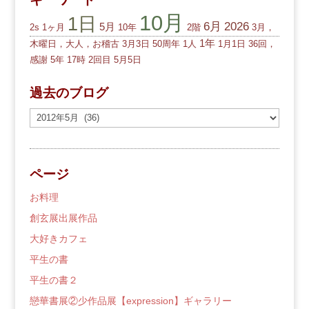
10月
1日
6月
2026
5月
2s
1ヶ月
10年
2階
3月，
1年
木曜日，大人，お稽古
3月3日
50周年
1人
1月1日
36回，
感謝
5年
17時
2回目
5月5日
過去のブログ
過
去
の
ブ
ページ
ロ
グ
お料理
創玄展出展作品
大好きカフェ
平生の書
平生の書２
戀華書展②少作品展【expression】ギャラリー