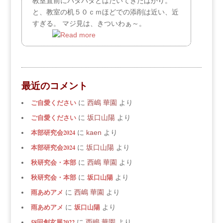
教室直前にパタパタとはたいてきたばかり。
と、教室の机５０ｃｍほどでの添削は近い、近
すぎる。 マジ見は、きついわぁ～。
最近のコメント
ご自愛ください
に
西嶋 華園
より
ご自愛ください
に
坂口山陽
より
本部研究会2024
に
kaen
より
本部研究会2024
に
坂口山陽
より
秋研究会・本部
に
西嶋 華園
より
秋研究会・本部
坂口山陽
に
より
雨あめアメ
に
西嶋 華園
より
雨あめアメ
坂口山陽
に
より
58回創玄展2022
に
西嶋 華園
より