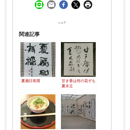
シェア
関連記事
夏扇日有揺
甘き香は何の花ぞも
夏木立