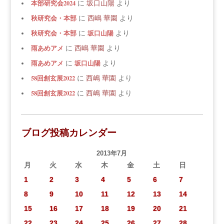
本部研究会2024
に
坂口山陽
より
秋研究会・本部
に
西嶋 華園
より
秋研究会・本部
坂口山陽
に
より
雨あめアメ
に
西嶋 華園
より
雨あめアメ
坂口山陽
に
より
58回創玄展2022
に
西嶋 華園
より
58回創玄展2022
に
西嶋 華園
より
ブログ投稿カレンダー
2013年7月
月
火
水
木
金
土
日
1
2
3
4
5
6
7
8
9
10
11
12
13
14
15
16
17
18
19
20
21
22
23
24
25
26
27
28