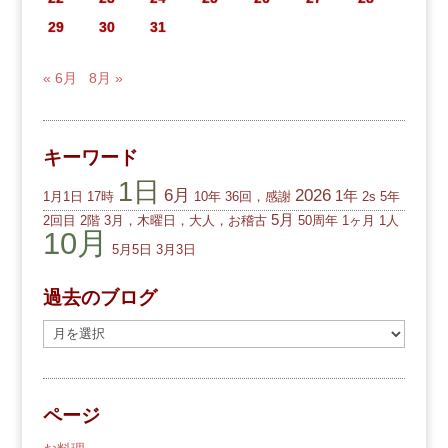
29
30
31
« 6月
8月 »
キーワード
1日
6月
2026
1年
1月1日
17時
10年
36回，感謝
2s
5年
5月
2回目
2階
3月，木曜日，大人，お稽古
50周年
1ヶ月
1人
10月
5月5日
3月3日
過去のブログ
過
去
の
ブ
ページ
ロ
グ