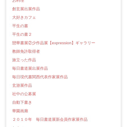
お料理
創玄展出展作品
大好きカフェ
平生の書
平生の書２
戀華書展②少作品展【expression】ギャラリー
教師免許取得者
旅立った作品
毎日書道展出展作品
毎日現代書関西代表作家展作品
玄游展作品
社中の公募展
自動下書き
華園画廊
２０１０年 毎日書道展新会員作家展作品