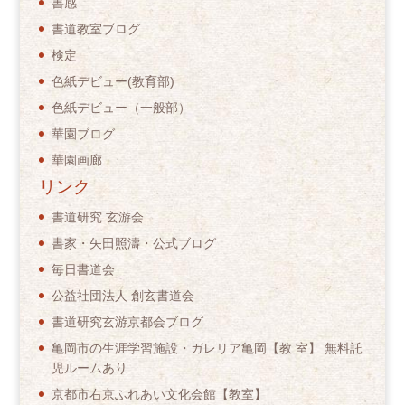
書感
書道教室ブログ
検定
色紙デビュー(教育部)
色紙デビュー（一般部）
華園ブログ
華園画廊
リンク
書道研究 玄游会
書家・矢田照濤・公式ブログ
毎日書道会
公益社団法人 創玄書道会
書道研究玄游京都会ブログ
亀岡市の生涯学習施設・ガレリア亀岡【教 室】 無料託
児ルームあり
京都市右京ふれあい文化会館【教室】