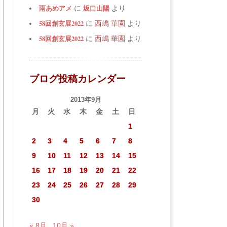
雨あめアメ
坂口山陽
に
より
58回創玄展2022
に
西嶋 華園
より
58回創玄展2022
に
西嶋 華園
より
ブログ投稿カレンダー
2013年9月
月
火
水
木
金
土
日
1
2
3
4
5
6
7
8
9
10
11
12
13
14
15
16
17
18
19
20
21
22
23
24
25
26
27
28
29
30
« 8月
10月 »