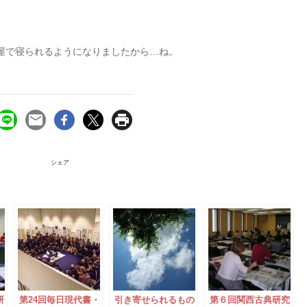
屋で寝られるようになりましたから…ね。
シェア
研
第24回毎日現代書・
引き寄せられるもの
第６回関西古典研究