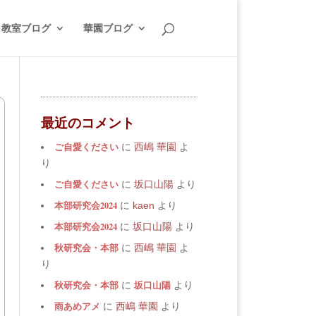
教室ブログ
華園ブログ
最近のコメント
ご自愛ください
に
西嶋 華園
よ
り
ご自愛ください
に
坂口山陽
より
本部研究会2024
に
kaen
より
本部研究会2024
に
坂口山陽
より
秋研究会・本部
に
西嶋 華園
よ
り
秋研究会・本部
坂口山陽
に
より
雨あめアメ
に
西嶋 華園
より