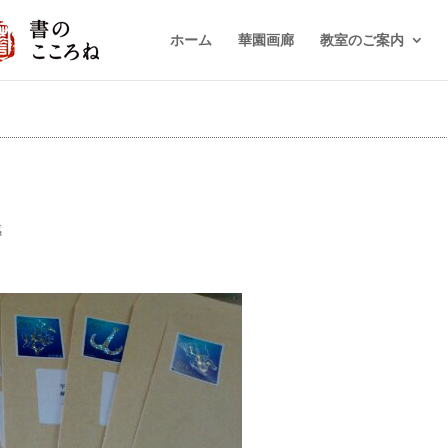
ホーム
華園画廊
教室のご案内
感