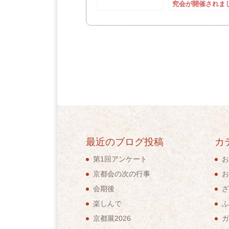
究会が開催されま
た
最近のブログ投稿
カ
第1回アンケート
お
京都会の次の行事
お
会期後
ざ
楽しんで
ふ
京都展2026
ガ