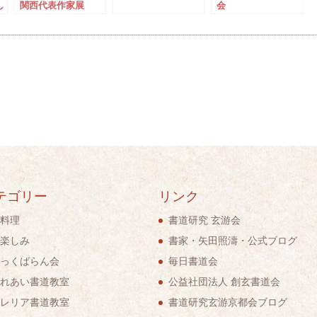
し
関西代表作家展
会
テゴリー
リンク
料理
書道研究 玄游会
楽しみ
書家・矢田照濤・公式ブログ
っくばらん会
毎日書道会
れあい書道教室
公益社団法人 創玄書道会
レリア書道教室
書道研究玄游京都会ブログ