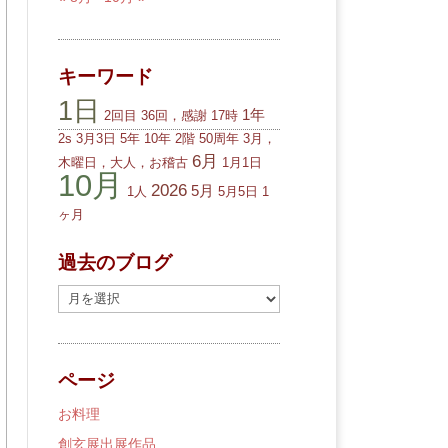
キーワード
1日
1年
2回目
36回，感謝
17時
2s
3月3日
5年
10年
2階
50周年
3月，
6月
木曜日，大人，お稽古
1月1日
10月
2026
5月
1人
5月5日
1
ヶ月
過去のブログ
過
去
の
ブ
ページ
ロ
グ
お料理
創玄展出展作品