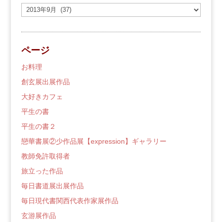
過
去
の
ブ
ページ
ロ
グ
お料理
創玄展出展作品
大好きカフェ
平生の書
平生の書２
戀華書展②少作品展【expression】ギャラリー
教師免許取得者
旅立った作品
毎日書道展出展作品
毎日現代書関西代表作家展作品
玄游展作品