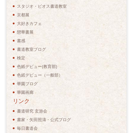
スタジオ・ビオス書道教室
京都展
大好きカフェ
戀華書展
書感
書道教室ブログ
検定
色紙デビュー(教育部)
色紙デビュー（一般部）
華園ブログ
華園画廊
リンク
書道研究 玄游会
書家・矢田照濤・公式ブログ
毎日書道会