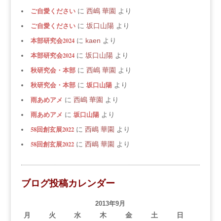
ご自愛ください
に
西嶋 華園
より
ご自愛ください
に
坂口山陽
より
本部研究会2024
に
kaen
より
本部研究会2024
に
坂口山陽
より
秋研究会・本部
に
西嶋 華園
より
秋研究会・本部
坂口山陽
に
より
雨あめアメ
に
西嶋 華園
より
雨あめアメ
坂口山陽
に
より
58回創玄展2022
に
西嶋 華園
より
58回創玄展2022
に
西嶋 華園
より
ブログ投稿カレンダー
2013年9月
月
火
水
木
金
土
日