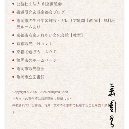
公益社団法人 創玄書道会
書道研究玄游京都会ブログ
亀岡市の生涯学習施設・ガレリア亀岡【教 室】 無料託
児ルームあり
京都市右京ふれあい文化会館【教室】
京都観光 Ｎａｖｉ
京都で遊ぼう ＡＲＴ
亀岡市のホームページ
亀岡市観光協会
亀岡市立図書館
Copyright © 2005 -
2026
Nishijima Kaen
当サイトの著作権は西嶋華園に帰属します
掲載されている書画、写真、文章等を無断で転載することを固く禁じま
す