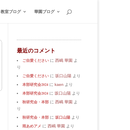
教室ブログ
華園ブログ
最近のコメント
ご自愛ください
に
西嶋 華園
よ
り
ご自愛ください
に
坂口山陽
より
本部研究会2024
に
kaen
より
本部研究会2024
に
坂口山陽
より
秋研究会・本部
に
西嶋 華園
よ
り
秋研究会・本部
坂口山陽
に
より
雨あめアメ
に
西嶋 華園
より