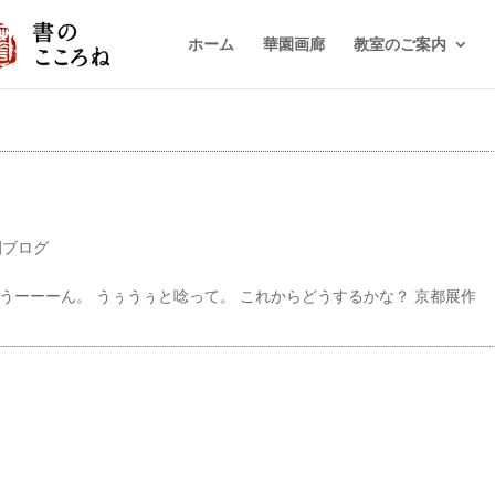
ホーム
華園画廊
教室のご案内
園ブログ
 うーーーん。 うぅうぅと唸って。 これからどうするかな？ 京都展作