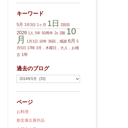
キーワード
1日
5月
3月3日
1ヶ月
2回目
10
2026
1人
5年
50周年
2s
2階
月
6月
1月1日
10年
36回，感謝
5
月5日
17時
3月，木曜日，大人，お稽
1年
古
過去のブログ
過
去
の
ブ
ページ
ロ
グ
お料理
創玄展出展作品