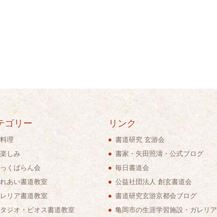
テゴリー
リンク
料理
書道研究 玄游会
楽しみ
書家・矢田照濤・公式ブログ
っくばらん会
毎日書道会
れあい書道教室
公益社団法人 創玄書道会
レリア書道教室
書道研究玄游京都会ブログ
タジオ・ビオス書道教室
亀岡市の生涯学習施設・ガレリア