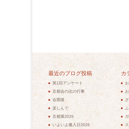
最近のブログ投稿
カ
第1回アンケート
お
京都会の次の行事
お
会期後
ざ
楽しんで
ふ
京都展2026
ガ
いよいよ搬入日2026
ス