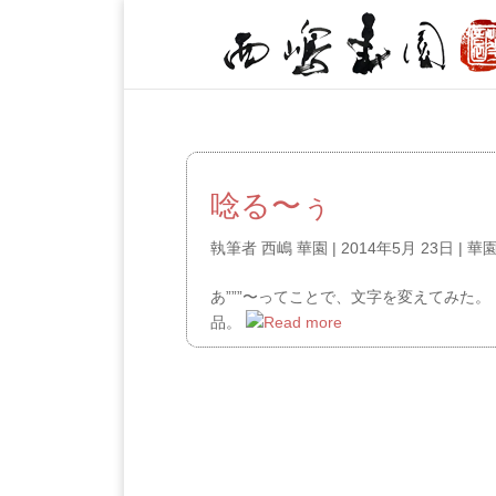
唸る〜ぅ
執筆者
西嶋 華園
|
2014年5月 23日
|
華
あ”””〜ってことで、文字を変えてみた。
品。