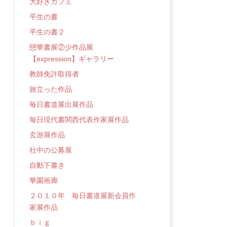
大好きカフェ
平生の書
平生の書２
戀華書展②少作品展
【expression】ギャラリー
教師免許取得者
旅立った作品
毎日書道展出展作品
毎日現代書関西代表作家展作品
玄游展作品
社中の公募展
自動下書き
華園画廊
２０１０年 毎日書道展新会員作
家展作品
ｂｉｇ