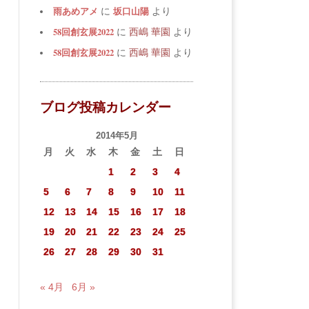
雨あめアメ
坂口山陽
に
より
58回創玄展2022
に
西嶋 華園
より
58回創玄展2022
に
西嶋 華園
より
ブログ投稿カレンダー
2014年5月
月
火
水
木
金
土
日
1
2
3
4
5
6
7
8
9
10
11
12
13
14
15
16
17
18
19
20
21
22
23
24
25
26
27
28
29
30
31
« 4月
6月 »