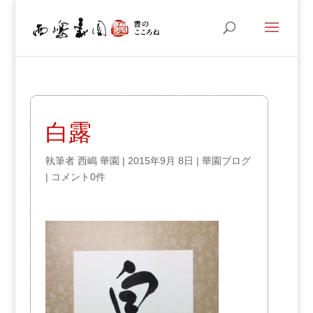
白露
執筆者
西嶋 華園
|
2015年9月 8日
|
華園ブログ
|
コメント0件