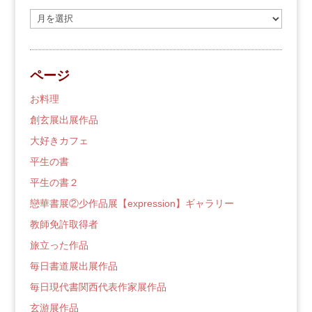
過
去
の
ブ
ページ
ロ
グ
お料理
創玄展出展作品
大好きカフェ
平生の書
平生の書２
戀華書展②少作品展【expression】ギャラリー
教師免許取得者
旅立った作品
毎日書道展出展作品
毎日現代書関西代表作家展作品
玄游展作品