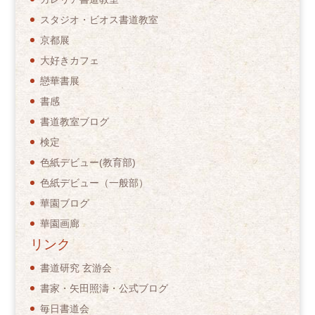
スタジオ・ビオス書道教室
京都展
大好きカフェ
戀華書展
書感
書道教室ブログ
検定
色紙デビュー(教育部)
色紙デビュー（一般部）
華園ブログ
華園画廊
リンク
書道研究 玄游会
書家・矢田照濤・公式ブログ
毎日書道会