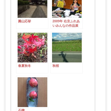
圓山応挙
2009年 右京ふれあ
いみんなの作品展
春夏秋冬
秋桜
石榴