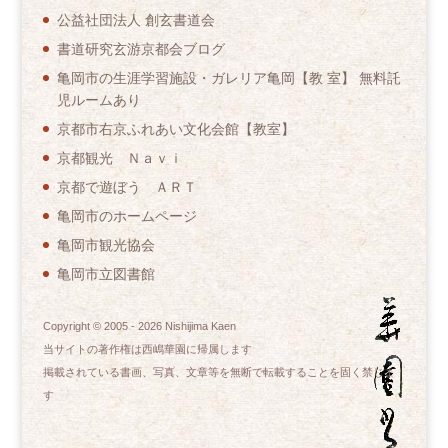
公益社団法人 創玄書道会
書道研究玄游京都会ブログ
亀岡市の生涯学習施設・ガレリア亀岡【教 室】 無料託
児ルームあり
京都市右京ふれあい文化会館【教室】
京都観光 Ｎａｖｉ
京都で遊ぼう ＡＲＴ
亀岡市のホームページ
亀岡市観光協会
亀岡市立図書館
Copyright © 2005 -
2026
Nishijima Kaen
当サイトの著作権は西嶋華園に帰属します
掲載されている書画、写真、文章等を無断で転載することを固く禁じま
す