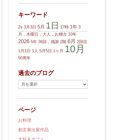
キーワード
1日
5月
1年
2s
3月3日
17時
3
月，木曜日，大人，お稽古
10年
2026
6月
5年
36回，感謝
2階
2回目
10月
1月1日
1人
5月5日
1ヶ月
50周年
過去のブログ
過
去
の
ブ
ページ
ロ
グ
お料理
創玄展出展作品
大好きカフェ