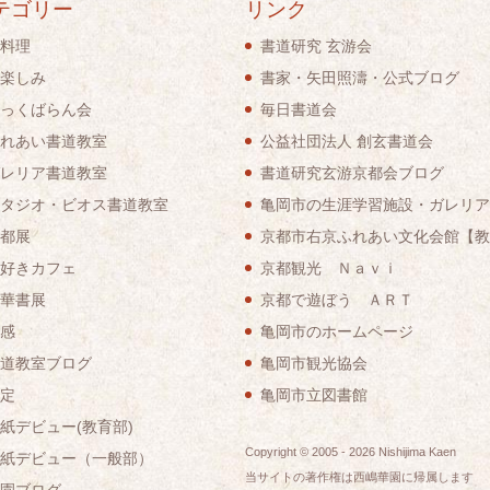
テゴリー
リンク
料理
書道研究 玄游会
楽しみ
書家・矢田照濤・公式ブログ
っくばらん会
毎日書道会
れあい書道教室
公益社団法人 創玄書道会
レリア書道教室
書道研究玄游京都会ブログ
タジオ・ビオス書道教室
亀岡市の生涯学習施設・ガレリア
都展
京都市右京ふれあい文化会館【教
好きカフェ
京都観光 Ｎａｖｉ
華書展
京都で遊ぼう ＡＲＴ
感
亀岡市のホームページ
道教室ブログ
亀岡市観光協会
定
亀岡市立図書館
紙デビュー(教育部)
Copyright © 2005 -
2026
Nishijima Kaen
紙デビュー（一般部）
当サイトの著作権は西嶋華園に帰属します
園ブログ