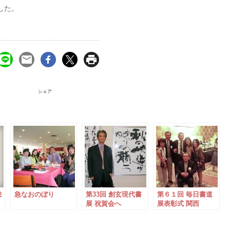
した。
シェア
ま
急なおのぼり
第33回 創玄現代書
第６１回 毎日書道
展 祝賀会へ
展表彰式 関西