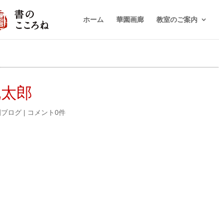
ホーム
華園画廊
教室のご案内
桃太郎
園ブログ
|
コメント0件