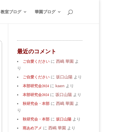
教室ブログ
華園ブログ
最近のコメント
ご自愛ください
に
西嶋 華園
よ
り
ご自愛ください
に
坂口山陽
より
本部研究会2024
に
kaen
より
本部研究会2024
に
坂口山陽
より
秋研究会・本部
に
西嶋 華園
よ
り
秋研究会・本部
坂口山陽
に
より
雨あめアメ
に
西嶋 華園
より