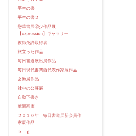
平生の書
平生の書２
戀華書展②少作品展
【expression】ギャラリー
教師免許取得者
旅立った作品
毎日書道展出展作品
毎日現代書関西代表作家展作品
玄游展作品
社中の公募展
自動下書き
華園画廊
２０１０年 毎日書道展新会員作
家展作品
ｂｉｇ