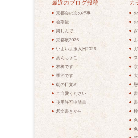
最近のブログ投稿
カ
京都会の次の行事
お
会期後
お
楽しんで
ざ
京都展2026
ふ
いよいよ搬入日2026
ガ
あんちょこ
ス
林檎です
京
季節です
大
朝の目覚め
戀
ご自愛ください
書
使用許可申請書
書
釈文書きから
検
色
色
華