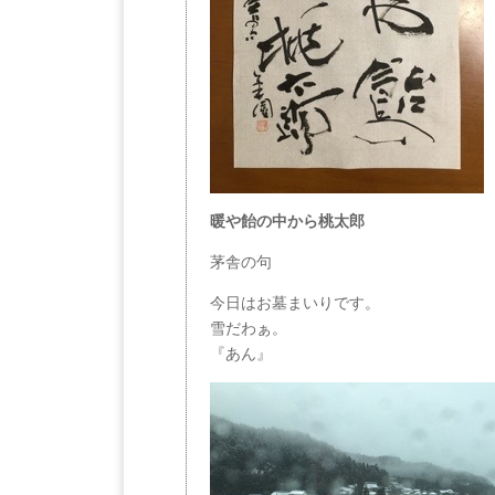
暖や飴の中から桃太郎
茅舎の句
今日はお墓まいりです。
雪だわぁ。
『あん』