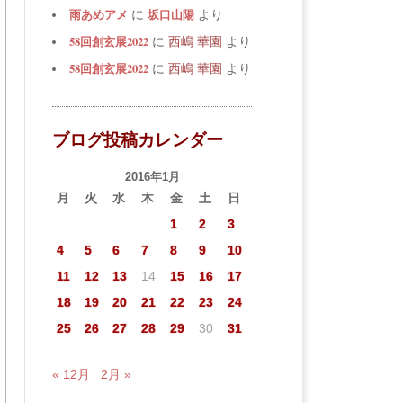
雨あめアメ
坂口山陽
に
より
58回創玄展2022
に
西嶋 華園
より
58回創玄展2022
に
西嶋 華園
より
ブログ投稿カレンダー
2016年1月
月
火
水
木
金
土
日
1
2
3
4
5
6
7
8
9
10
11
12
13
14
15
16
17
18
19
20
21
22
23
24
25
26
27
28
29
30
31
« 12月
2月 »