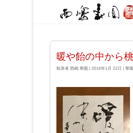
暖や飴の中から
執筆者
西嶋 華園
|
2016年1月 22日
|
華