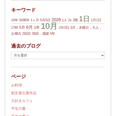
キーワード
1日
2026
10年
50周年
1ヶ月
5月5日
1人
2s
2階
1月1日
10月
6月
5月
1年
17時
3月3日
3月，木曜日，大人，
お稽古
2回目
36回，感謝
5年
過去のブログ
過
去
の
ブ
ページ
ロ
グ
お料理
創玄展出展作品
大好きカフェ
平生の書