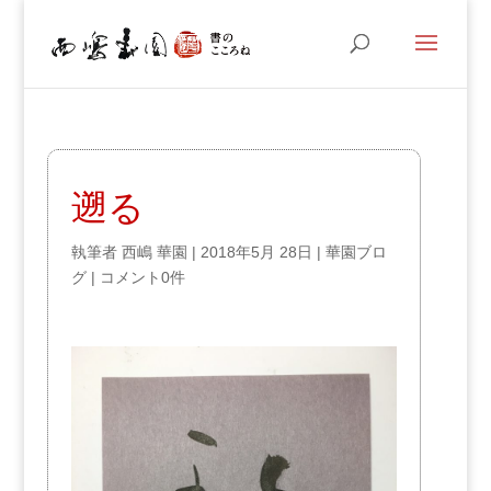
遡る
執筆者
西嶋 華園
|
2018年5月 28日
|
華園ブロ
グ
|
コメント0件