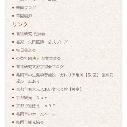
華園ブログ
華園画廊
リンク
書道研究 玄游会
書家・矢田照濤・公式ブログ
毎日書道会
公益社団法人 創玄書道会
書道研究玄游京都会ブログ
亀岡市の生涯学習施設・ガレリア亀岡【教 室】 無料託
児ルームあり
京都市右京ふれあい文化会館【教室】
京都観光 Ｎａｖｉ
京都で遊ぼう ＡＲＴ
亀岡市のホームページ
亀岡市観光協会