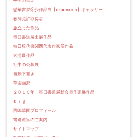
平生の書２
戀華書展②少作品展【expression】ギャラリー
教師免許取得者
旅立った作品
毎日書道展出展作品
毎日現代書関西代表作家展作品
玄游展作品
社中の公募展
自動下書き
華園画廊
２０１０年 毎日書道展新会員作家展作品
ｂｉｇ
西嶋華園プロフィール
書道教室のご案内
サイトマップ