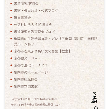
書道研究 玄游会
書家・矢田照濤・公式ブログ
毎日書道会
公益社団法人 創玄書道会
書道研究玄游京都会ブログ
亀岡市の生涯学習施設・ガレリア亀岡【教 室】 無料託
児ルームあり
京都市右京ふれあい文化会館【教室】
京都観光 Ｎａｖｉ
京都で遊ぼう ＡＲＴ
亀岡市のホームページ
亀岡市観光協会
亀岡市立図書館
Copyright © 2005 -
2026
Nishijima Kaen
当サイトの著作権は西嶋華園に帰属します