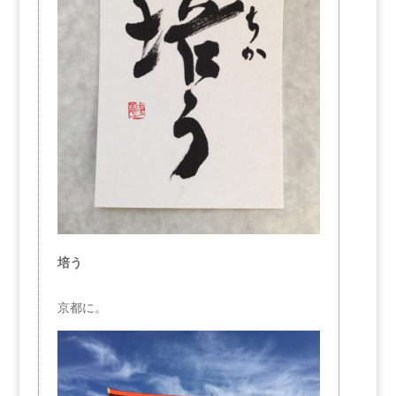
培う
京都に。