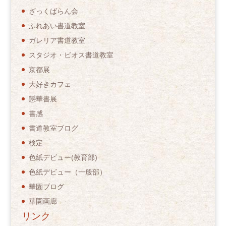
ざっくばらん会
ふれあい書道教室
ガレリア書道教室
スタジオ・ビオス書道教室
京都展
大好きカフェ
戀華書展
書感
書道教室ブログ
検定
色紙デビュー(教育部)
色紙デビュー（一般部）
華園ブログ
華園画廊
リンク