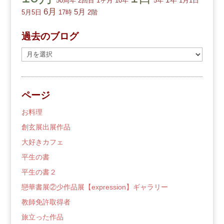
50周年
2回目
1ヶ月
10年
5年
1月1日
6月
5月
5月5日
17時
2階
過去のブログ
過
去
の
ブ
ページ
ロ
グ
お料理
創玄展出展作品
大好きカフェ
平生の書
平生の書２
戀華書展②少作品展【expression】ギャラリー
教師免許取得者
旅立った作品