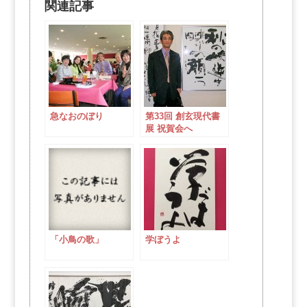
関連記事
急なおのぼり
第33回 創玄現代書
展 祝賀会へ
「小鳥の歌」
学ぼうよ