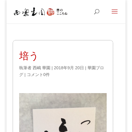
培う
執筆者
西嶋 華園
|
2018年9月 20日
|
華園ブロ
グ
|
コメント0件