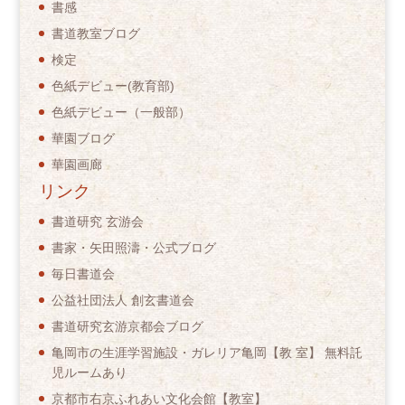
書感
書道教室ブログ
検定
色紙デビュー(教育部)
色紙デビュー（一般部）
華園ブログ
華園画廊
リンク
書道研究 玄游会
書家・矢田照濤・公式ブログ
毎日書道会
公益社団法人 創玄書道会
書道研究玄游京都会ブログ
亀岡市の生涯学習施設・ガレリア亀岡【教 室】 無料託
児ルームあり
京都市右京ふれあい文化会館【教室】