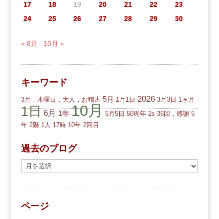
17
18
19
20
21
22
23
24
25
26
27
28
29
30
« 8月
10月 »
キーワード
2026
5月
3月，木曜日，大人，お稽古
1月1日
3月3日
1ヶ月
10月
1日
6月
1年
5月5日
50周年
2s
36回，感謝
5
年
2階
1人
17時
10年
2回目
過去のブログ
過
去
の
ブ
ページ
ロ