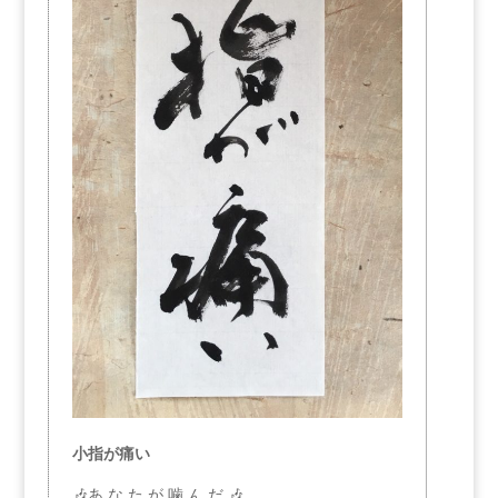
小指が痛い
🎶あ な た が 噛 ん だ 🎶