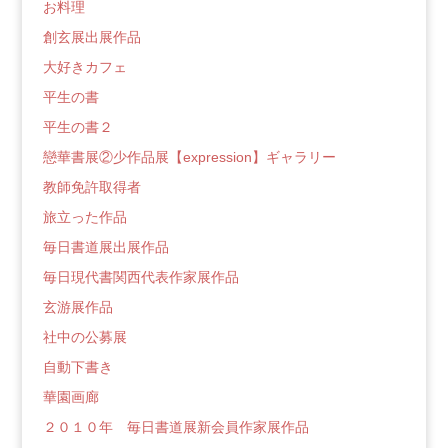
グ
お料理
創玄展出展作品
大好きカフェ
平生の書
平生の書２
戀華書展②少作品展【expression】ギャラリー
教師免許取得者
旅立った作品
毎日書道展出展作品
毎日現代書関西代表作家展作品
玄游展作品
社中の公募展
自動下書き
華園画廊
２０１０年 毎日書道展新会員作家展作品