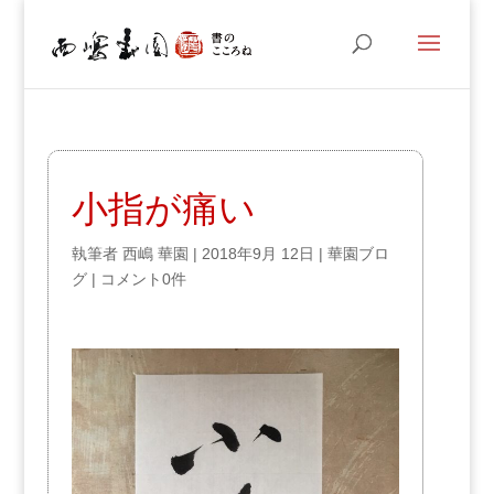
小指が痛い
執筆者
西嶋 華園
|
2018年9月 12日
|
華園ブロ
グ
|
コメント0件