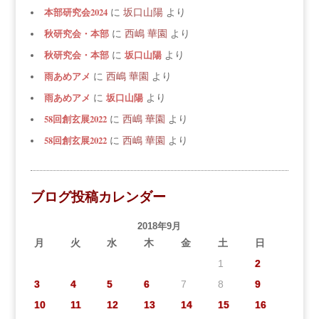
本部研究会2024
に
坂口山陽
より
秋研究会・本部
に
西嶋 華園
より
秋研究会・本部
坂口山陽
に
より
雨あめアメ
に
西嶋 華園
より
雨あめアメ
坂口山陽
に
より
58回創玄展2022
に
西嶋 華園
より
58回創玄展2022
に
西嶋 華園
より
ブログ投稿カレンダー
2018年9月
月
火
水
木
金
土
日
1
2
3
4
5
6
7
8
9
10
11
12
13
14
15
16