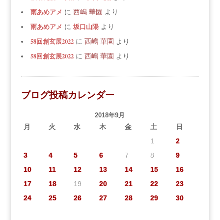
雨あめアメ
に
西嶋 華園
より
雨あめアメ
坂口山陽
に
より
58回創玄展2022
に
西嶋 華園
より
58回創玄展2022
に
西嶋 華園
より
ブログ投稿カレンダー
2018年9月
月
火
水
木
金
土
日
1
2
3
4
5
6
7
8
9
10
11
12
13
14
15
16
17
18
19
20
21
22
23
24
25
26
27
28
29
30