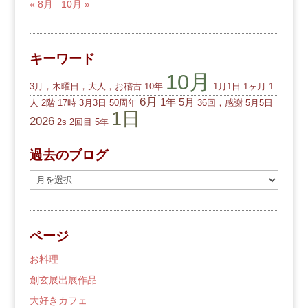
« 8月
10月 »
キーワード
10月
3月，木曜日，大人，お稽古
10年
1月1日
1ヶ月
1
6月
1年
5月
人
2階
17時
3月3日
50周年
36回，感謝
5月5日
1日
2026
2s
2回目
5年
過去のブログ
過
去
の
ブ
ページ
ロ
グ
お料理
創玄展出展作品
大好きカフェ