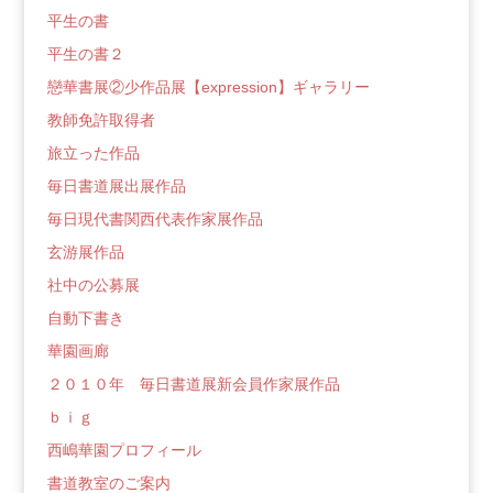
平生の書
平生の書２
戀華書展②少作品展【expression】ギャラリー
教師免許取得者
旅立った作品
毎日書道展出展作品
毎日現代書関西代表作家展作品
玄游展作品
社中の公募展
自動下書き
華園画廊
２０１０年 毎日書道展新会員作家展作品
ｂｉｇ
西嶋華園プロフィール
書道教室のご案内