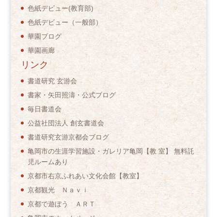
色紙デビュー(教育部)
色紙デビュー（一般部）
華園ブログ
華園画廊
リンク
書道研究 玄游会
書家・矢田照濤・公式ブログ
毎日書道会
公益社団法人 創玄書道会
書道研究玄游京都会ブログ
亀岡市の生涯学習施設・ガレリア亀岡【教 室】 無料託
児ルームあり
京都市右京ふれあい文化会館【教室】
京都観光 Ｎａｖｉ
京都で遊ぼう ＡＲＴ