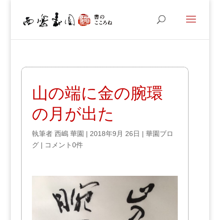
山の端に金の腕環
の月が出た
執筆者
西嶋 華園
|
2018年9月 26日
|
華園ブロ
グ
|
コメント0件