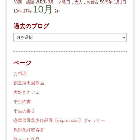
2026
36回，感謝
3月，木曜日，大人，お稽古
50周年
1月1日
10月
10年
17時
2s
過去のブログ
過
去
の
ブ
ページ
ロ
グ
お料理
創玄展出展作品
大好きカフェ
平生の書
平生の書２
戀華書展②少作品展【expression】ギャラリー
教師免許取得者
旅立った作品