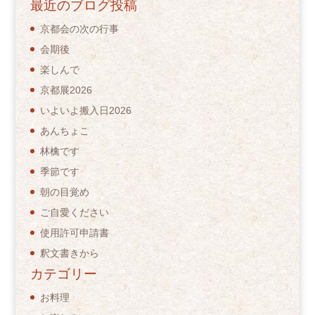
最近のブログ投稿
京都会の次の行事
会期後
楽しんで
京都展2026
いよいよ搬入日2026
あんちょこ
林檎です
季節です
朝の目覚め
ご自愛ください
使用許可申請書
釈文書きから
カテゴリー
お料理