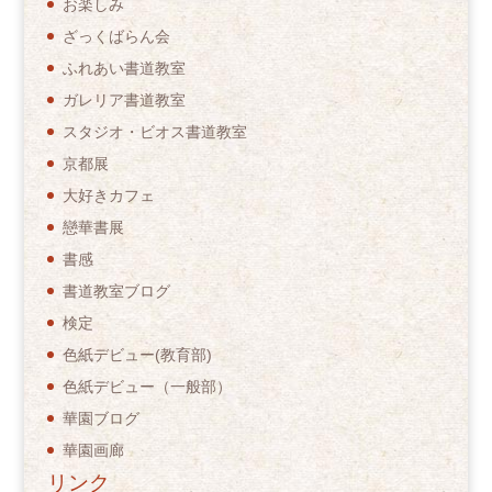
お楽しみ
ざっくばらん会
ふれあい書道教室
ガレリア書道教室
スタジオ・ビオス書道教室
京都展
大好きカフェ
戀華書展
書感
書道教室ブログ
検定
色紙デビュー(教育部)
色紙デビュー（一般部）
華園ブログ
華園画廊
リンク