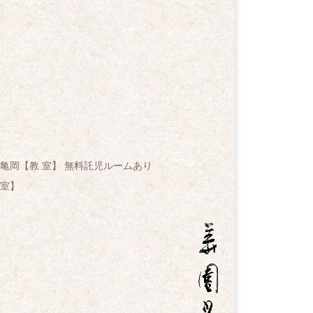
亀岡【教 室】 無料託児ルームあり
室】