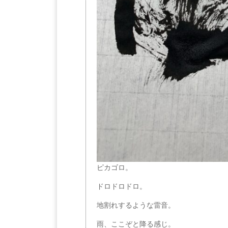
ピカゴロ。
ドロドロドロ。
地割れするような雷音。
雨、ここぞと降る感じ。