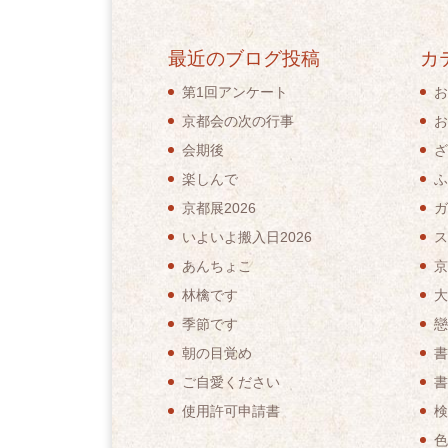
最近のブログ投稿
カ
第1回アンケート
お
京都会の次の行事
お
会期後
ざ
楽しんで
ふ
京都展2026
ガ
いよいよ搬入日2026
ス
あんちょこ
京
林檎です
大
季節です
戀
朝の目覚め
書
ご自愛ください
書
使用許可申請書
検
色