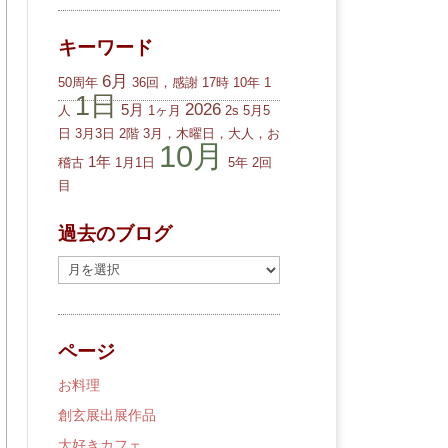
キーワード
6月
50周年
36回，感謝
17時
10年
1
1日
2026
5月
人
1ヶ月
2s
5月5
日
3月3日
2階
3月，木曜日，大人，お
10月
1年
稽古
1月1日
5年
2回
目
過去のブログ
過
去
の
ブ
ページ
ロ
グ
お料理
創玄展出展作品
大好きカフェ