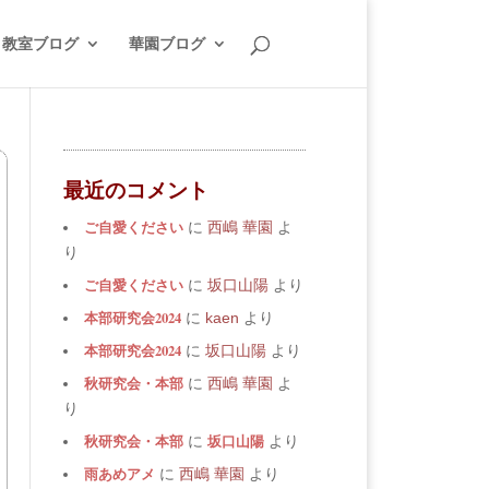
教室ブログ
華園ブログ
最近のコメント
ご自愛ください
に
西嶋 華園
よ
り
ご自愛ください
に
坂口山陽
より
本部研究会2024
に
kaen
より
本部研究会2024
に
坂口山陽
より
秋研究会・本部
に
西嶋 華園
よ
り
秋研究会・本部
坂口山陽
に
より
雨あめアメ
に
西嶋 華園
より