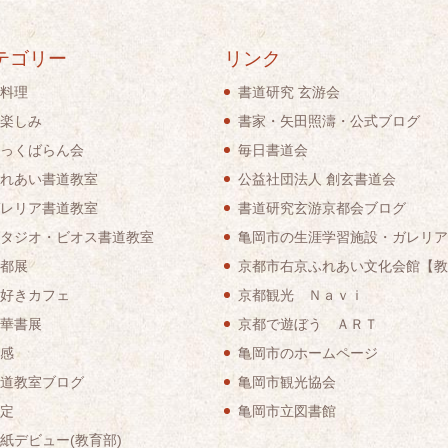
テゴリー
リンク
料理
書道研究 玄游会
楽しみ
書家・矢田照濤・公式ブログ
っくばらん会
毎日書道会
れあい書道教室
公益社団法人 創玄書道会
レリア書道教室
書道研究玄游京都会ブログ
タジオ・ビオス書道教室
亀岡市の生涯学習施設・ガレリア
都展
京都市右京ふれあい文化会館【教
好きカフェ
京都観光 Ｎａｖｉ
華書展
京都で遊ぼう ＡＲＴ
感
亀岡市のホームページ
道教室ブログ
亀岡市観光協会
定
亀岡市立図書館
紙デビュー(教育部)