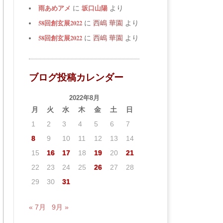
雨あめアメ
坂口山陽
に
より
58回創玄展2022
に
西嶋 華園
より
58回創玄展2022
に
西嶋 華園
より
ブログ投稿カレンダー
2022年8月
月
火
水
木
金
土
日
1
2
3
4
5
6
7
8
9
10
11
12
13
14
15
16
17
18
19
20
21
22
23
24
25
26
27
28
29
30
31
« 7月
9月 »