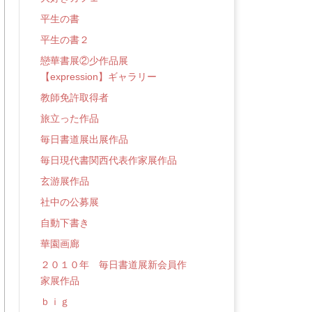
平生の書
平生の書２
戀華書展②少作品展
【expression】ギャラリー
教師免許取得者
旅立った作品
毎日書道展出展作品
毎日現代書関西代表作家展作品
玄游展作品
社中の公募展
自動下書き
華園画廊
２０１０年 毎日書道展新会員作
家展作品
ｂｉｇ