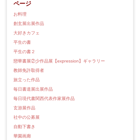
ページ
ロ
グ
お料理
創玄展出展作品
大好きカフェ
平生の書
平生の書２
戀華書展②少作品展【expression】ギャラリー
教師免許取得者
旅立った作品
毎日書道展出展作品
毎日現代書関西代表作家展作品
玄游展作品
社中の公募展
自動下書き
華園画廊