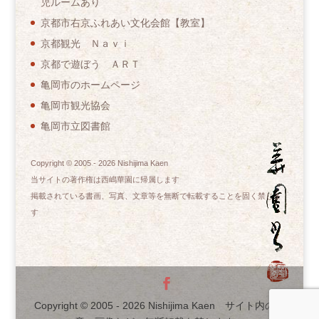
児ルームあり
京都市右京ふれあい文化会館【教室】
京都観光 Ｎａｖｉ
京都で遊ぼう ＡＲＴ
亀岡市のホームページ
亀岡市観光協会
亀岡市立図書館
Copyright © 2005 -
2026
Nishijima Kaen
当サイトの著作権は西嶋華園に帰属します
掲載されている書画、写真、文章等を無断で転載することを固く禁じま
す
Copyright © 2005 -
2026
Nishijima Kaen サイト内の文