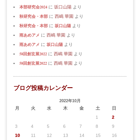
本部研究会2024
に
坂口山陽
より
秋研究会・本部
に
西嶋 華園
より
秋研究会・本部
坂口山陽
に
より
雨あめアメ
に
西嶋 華園
より
雨あめアメ
坂口山陽
に
より
58回創玄展2022
に
西嶋 華園
より
58回創玄展2022
に
西嶋 華園
より
ブログ投稿カレンダー
2022年10月
月
火
水
木
金
土
日
1
2
3
4
5
6
7
8
9
10
11
12
13
14
15
16