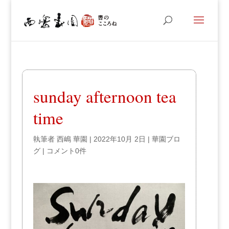
sunday afternoon tea
time
執筆者
西嶋 華園
|
2022年10月 2日
|
華園ブロ
グ
|
コメント0件