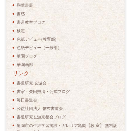
戀華書展
書感
書道教室ブログ
検定
色紙デビュー(教育部)
色紙デビュー（一般部）
華園ブログ
華園画廊
リンク
書道研究 玄游会
書家・矢田照濤・公式ブログ
毎日書道会
公益社団法人 創玄書道会
書道研究玄游京都会ブログ
亀岡市の生涯学習施設・ガレリア亀岡【教 室】 無料託