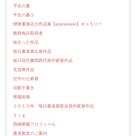
平生の書
平生の書２
戀華書展②少作品展【expression】ギャラリー
教師免許取得者
旅立った作品
毎日書道展出展作品
毎日現代書関西代表作家展作品
玄游展作品
社中の公募展
自動下書き
華園画廊
２０１０年 毎日書道展新会員作家展作品
ｂｉｇ
西嶋華園プロフィール
書道教室のご案内