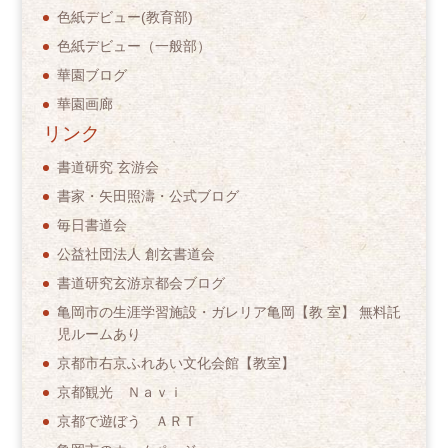
色紙デビュー(教育部)
色紙デビュー（一般部）
華園ブログ
華園画廊
リンク
書道研究 玄游会
書家・矢田照濤・公式ブログ
毎日書道会
公益社団法人 創玄書道会
書道研究玄游京都会ブログ
亀岡市の生涯学習施設・ガレリア亀岡【教 室】 無料託
児ルームあり
京都市右京ふれあい文化会館【教室】
京都観光 Ｎａｖｉ
京都で遊ぼう ＡＲＴ