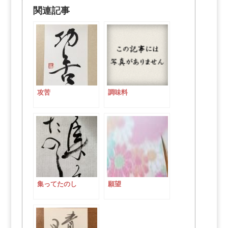
関連記事
攻苦
調味料
集ってたのし
願望