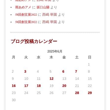
雨あめアメ
坂口山陽
に
より
58回創玄展2022
に
西嶋 華園
より
58回創玄展2022
に
西嶋 華園
より
ブログ投稿カレンダー
2025年6月
月
火
水
木
金
土
日
1
2
3
4
5
6
7
8
9
10
11
12
13
14
15
16
17
18
19
20
21
22
23
24
25
26
27
28
29
30