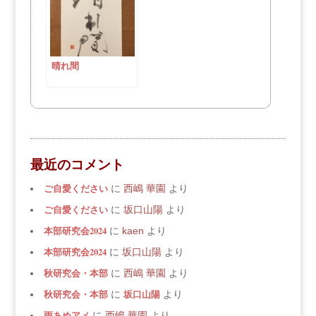
晴れ間
最近のコメント
ご自愛ください
に
西嶋 華園
より
ご自愛ください
に
坂口山陽
より
本部研究会2024
に
kaen
より
本部研究会2024
に
坂口山陽
より
秋研究会・本部
に
西嶋 華園
より
秋研究会・本部
坂口山陽
に
より
雨あめアメ
に
西嶋 華園
より