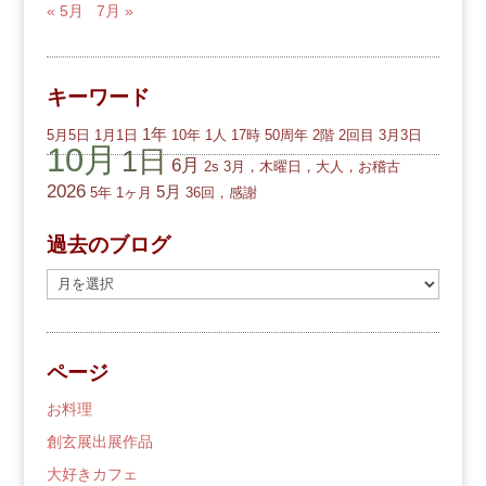
« 5月
7月 »
キーワード
1年
5月5日
1月1日
10年
1人
17時
50周年
2階
2回目
3月3日
10月
1日
6月
2s
3月，木曜日，大人，お稽古
2026
5月
5年
1ヶ月
36回，感謝
過去のブログ
過
去
の
ブ
ページ
ロ
グ
お料理
創玄展出展作品
大好きカフェ