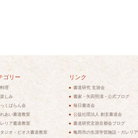
テゴリー
リンク
料理
書道研究 玄游会
楽しみ
書家・矢田照濤・公式ブログ
っくばらん会
毎日書道会
れあい書道教室
公益社団法人 創玄書道会
レリア書道教室
書道研究玄游京都会ブログ
タジオ・ビオス書道教室
亀岡市の生涯学習施設・ガレリア