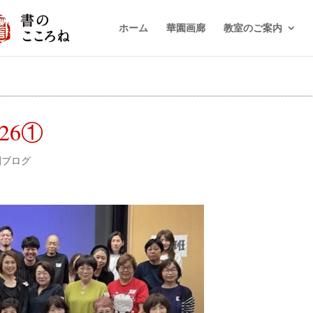
ホーム
華園画廊
教室のご案内
26①
園ブログ