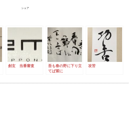
シェア
創玄 当番審査
吾も春の野に下り立
攻苦
てば紫に