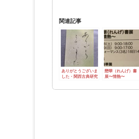
関連記事
ありがとうございま
戀華（れんげ）書
した・関西古典研究
展〜情熱〜
会