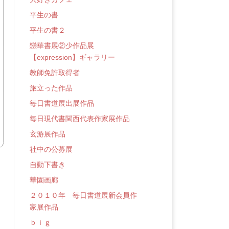
平生の書
平生の書２
戀華書展②少作品展
【expression】ギャラリー
教師免許取得者
旅立った作品
毎日書道展出展作品
毎日現代書関西代表作家展作品
玄游展作品
社中の公募展
自動下書き
華園画廊
２０１０年 毎日書道展新会員作
家展作品
ｂｉｇ