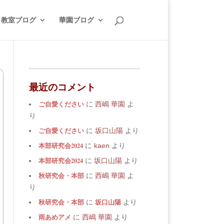
教室ブログ
華園ブログ
最近のコメント
ご自愛ください
に
西嶋 華園
よ
り
ご自愛ください
に
坂口山陽
より
本部研究会2024
に
kaen
より
本部研究会2024
に
坂口山陽
より
秋研究会・本部
に
西嶋 華園
よ
り
秋研究会・本部
坂口山陽
に
より
雨あめアメ
に
西嶋 華園
より