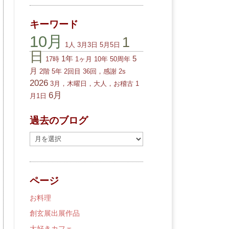
キーワード
10月
1
1人
3月3日
5月5日
日
1年
5
17時
1ヶ月
10年
50周年
月
2階
5年
2回目
36回，感謝
2s
2026
3月，木曜日，大人，お稽古
1
6月
月1日
過去のブログ
過
去
の
ブ
ページ
ロ
グ
お料理
創玄展出展作品
大好きカフェ