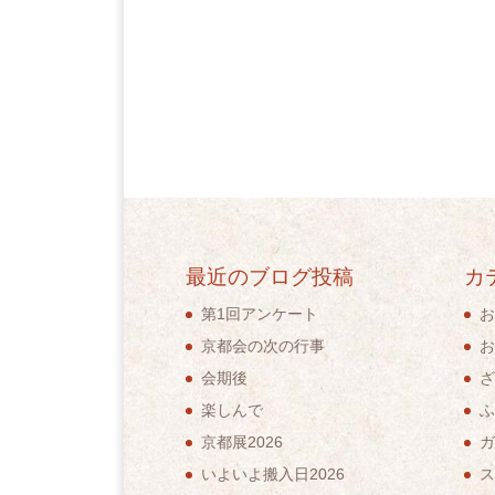
最近のブログ投稿
カ
第1回アンケート
お
京都会の次の行事
お
会期後
ざ
楽しんで
ふ
京都展2026
ガ
いよいよ搬入日2026
ス