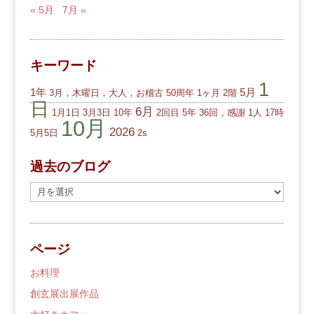
« 5月
7月 »
キーワード
1
1年
5月
3月，木曜日，大人，お稽古
50周年
1ヶ月
2階
日
6月
1月1日
3月3日
10年
2回目
5年
36回，感謝
1人
17時
10月
2026
5月5日
2s
過去のブログ
過
去
の
ブ
ページ
ロ
グ
お料理
創玄展出展作品