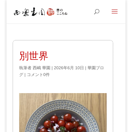
別世界
執筆者
西嶋 華園
|
2026年6月 10日
|
華園ブロ
グ
|
コメント0件