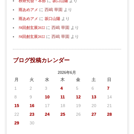
秋研究会・本部
坂口山陽
に
より
雨あめアメ
に
西嶋 華園
より
雨あめアメ
坂口山陽
に
より
58回創玄展2022
に
西嶋 華園
より
58回創玄展2022
に
西嶋 華園
より
ブログ投稿カレンダー
2026年6月
月
火
水
木
金
土
日
1
2
3
4
5
6
7
8
9
10
11
12
13
14
15
16
17
18
19
20
21
22
23
24
25
26
27
28
29
30