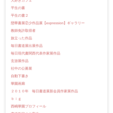
大好きカフェ
平生の書
平生の書２
戀華書展②少作品展【expression】ギャラリー
教師免許取得者
旅立った作品
毎日書道展出展作品
毎日現代書関西代表作家展作品
玄游展作品
社中の公募展
自動下書き
華園画廊
２０１０年 毎日書道展新会員作家展作品
ｂｉｇ
西嶋華園プロフィール