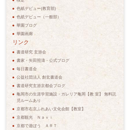
検定
色紙デビュー(教育部)
色紙デビュー（一般部）
華園ブログ
華園画廊
リンク
書道研究 玄游会
書家・矢田照濤・公式ブログ
毎日書道会
公益社団法人 創玄書道会
書道研究玄游京都会ブログ
亀岡市の生涯学習施設・ガレリア亀岡【教 室】 無料託
児ルームあり
京都市右京ふれあい文化会館【教室】
京都観光 Ｎａｖｉ
京都で遊ぼう ＡＲＴ