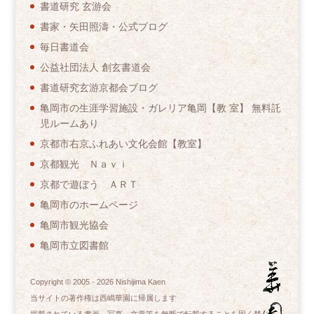
書道研究 玄游会
書家・矢田照濤・公式ブログ
毎日書道会
公益社団法人 創玄書道会
書道研究玄游京都会ブログ
亀岡市の生涯学習施設・ガレリア亀岡【教 室】 無料託
児ルームあり
京都市右京ふれあい文化会館【教室】
京都観光 Ｎａｖｉ
京都で遊ぼう ＡＲＴ
亀岡市のホームページ
亀岡市観光協会
亀岡市立図書館
Copyright © 2005 -
2026
Nishijima Kaen
当サイトの著作権は西嶋華園に帰属します
掲載されている書画、写真、文章等を無断で転載することを固く禁じま