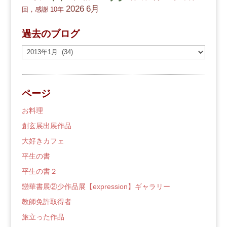
2026
6月
回，感謝
10年
過去のブログ
過
去
の
ブ
ページ
ロ
グ
お料理
創玄展出展作品
大好きカフェ
平生の書
平生の書２
戀華書展②少作品展【expression】ギャラリー
教師免許取得者
旅立った作品