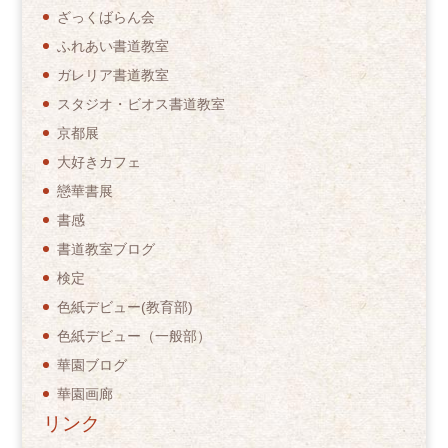
ざっくばらん会
ふれあい書道教室
ガレリア書道教室
スタジオ・ビオス書道教室
京都展
大好きカフェ
戀華書展
書感
書道教室ブログ
検定
色紙デビュー(教育部)
色紙デビュー（一般部）
華園ブログ
華園画廊
リンク