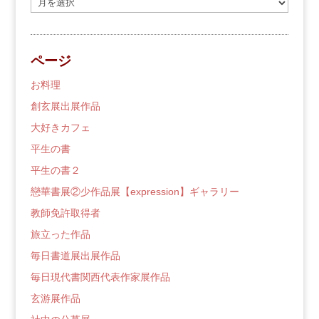
去
の
ブ
ページ
ロ
グ
お料理
創玄展出展作品
大好きカフェ
平生の書
平生の書２
戀華書展②少作品展【expression】ギャラリー
教師免許取得者
旅立った作品
毎日書道展出展作品
毎日現代書関西代表作家展作品
玄游展作品