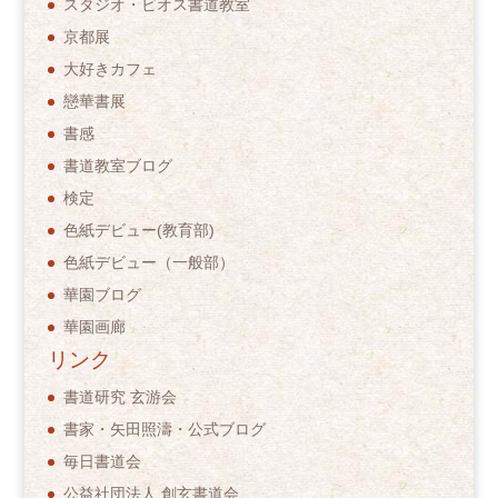
スタジオ・ビオス書道教室
京都展
大好きカフェ
戀華書展
書感
書道教室ブログ
検定
色紙デビュー(教育部)
色紙デビュー（一般部）
華園ブログ
華園画廊
リンク
書道研究 玄游会
書家・矢田照濤・公式ブログ
毎日書道会
公益社団法人 創玄書道会