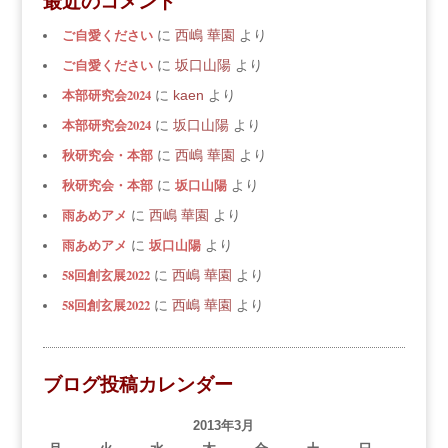
最近のコメント
ご自愛ください
に
西嶋 華園
より
ご自愛ください
に
坂口山陽
より
本部研究会2024
に
kaen
より
本部研究会2024
に
坂口山陽
より
秋研究会・本部
に
西嶋 華園
より
秋研究会・本部
坂口山陽
に
より
雨あめアメ
に
西嶋 華園
より
雨あめアメ
坂口山陽
に
より
58回創玄展2022
に
西嶋 華園
より
58回創玄展2022
に
西嶋 華園
より
ブログ投稿カレンダー
2013年3月