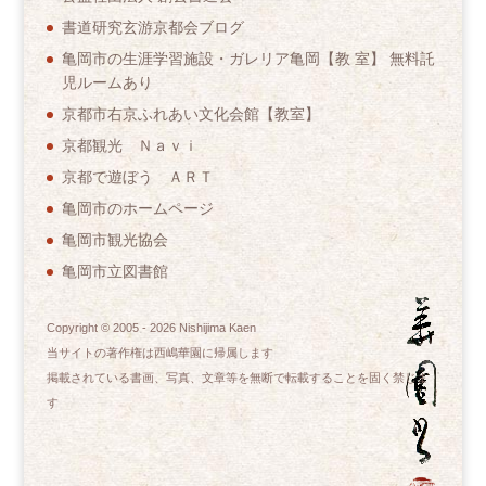
書道研究玄游京都会ブログ
亀岡市の生涯学習施設・ガレリア亀岡【教 室】 無料託
児ルームあり
京都市右京ふれあい文化会館【教室】
京都観光 Ｎａｖｉ
京都で遊ぼう ＡＲＴ
亀岡市のホームページ
亀岡市観光協会
亀岡市立図書館
Copyright © 2005 -
2026
Nishijima Kaen
当サイトの著作権は西嶋華園に帰属します
掲載されている書画、写真、文章等を無断で転載することを固く禁じま
す