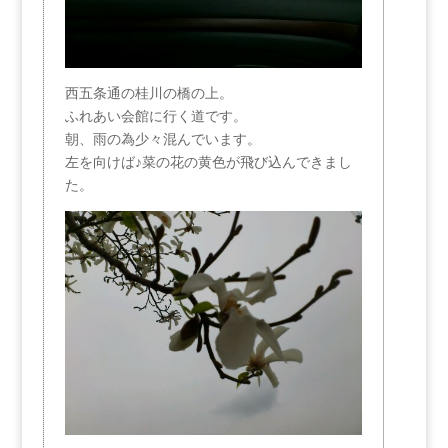
西五条通の桂川の橋の上。
ふれあい会館に行く道です。
朝、雨の為少々混んでいます。
左を向けば♪菜の花の黄色が飛び込んできまし
た。