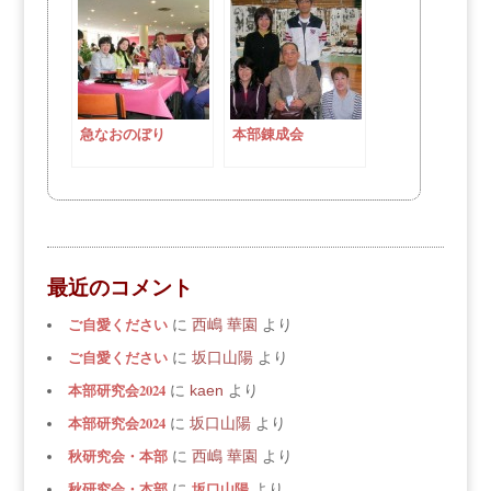
急なおのぼり
本部錬成会
最近のコメント
ご自愛ください
に
西嶋 華園
より
ご自愛ください
に
坂口山陽
より
本部研究会2024
に
kaen
より
本部研究会2024
に
坂口山陽
より
秋研究会・本部
に
西嶋 華園
より
秋研究会・本部
坂口山陽
に
より