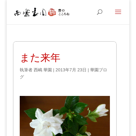
また来年
執筆者
西嶋 華園
|
2013年7月 23日
|
華園ブロ
グ