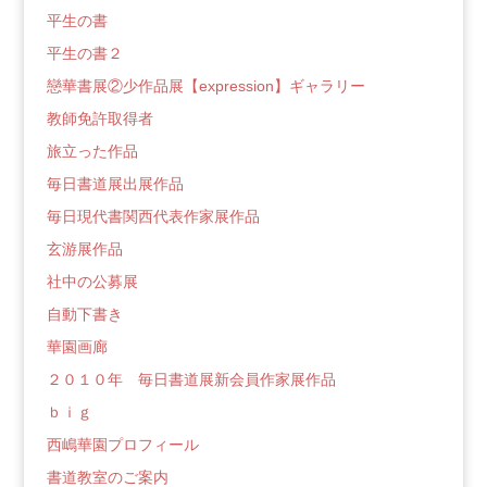
平生の書
平生の書２
戀華書展②少作品展【expression】ギャラリー
教師免許取得者
旅立った作品
毎日書道展出展作品
毎日現代書関西代表作家展作品
玄游展作品
社中の公募展
自動下書き
華園画廊
２０１０年 毎日書道展新会員作家展作品
ｂｉｇ
西嶋華園プロフィール
書道教室のご案内