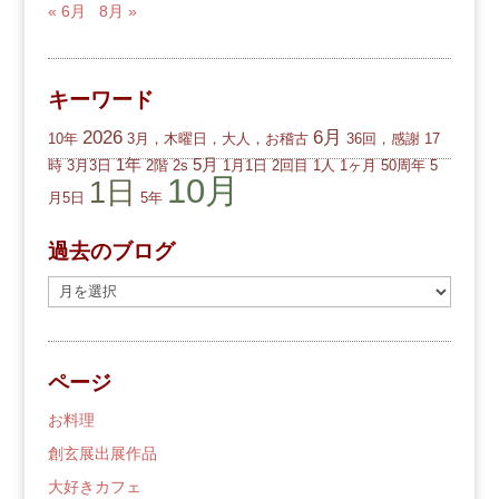
« 6月
8月 »
キーワード
2026
6月
10年
3月，木曜日，大人，お稽古
36回，感謝
17
1年
5月
時
3月3日
2階
2s
1月1日
2回目
1人
1ヶ月
50周年
5
10月
1日
月5日
5年
過去のブログ
過
去
の
ブ
ページ
ロ
グ
お料理
創玄展出展作品
大好きカフェ