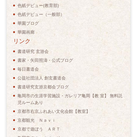
色紙デビュー(教育部)
色紙デビュー（一般部）
華園ブログ
華園画廊
リンク
書道研究 玄游会
書家・矢田照濤・公式ブログ
毎日書道会
公益社団法人 創玄書道会
書道研究玄游京都会ブログ
亀岡市の生涯学習施設・ガレリア亀岡【教 室】 無料託
児ルームあり
京都市右京ふれあい文化会館【教室】
京都観光 Ｎａｖｉ
京都で遊ぼう ＡＲＴ