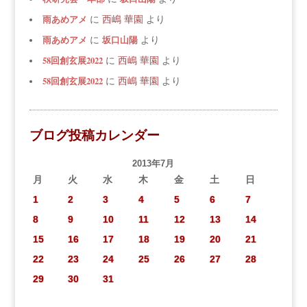
雨あめアメ
に
西嶋 華園
より
雨あめアメ
坂口山陽
に
より
58回創玄展2022
に
西嶋 華園
より
58回創玄展2022
に
西嶋 華園
より
ブログ投稿カレンダー
2013年7月
月
火
水
木
金
土
日
1
2
3
4
5
6
7
8
9
10
11
12
13
14
15
16
17
18
19
20
21
22
23
24
25
26
27
28
29
30
31