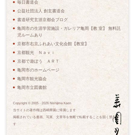
毎日書道会
公益社団法人 創玄書道会
書道研究玄游京都会ブログ
亀岡市の生涯学習施設・ガレリア亀岡【教 室】 無料託
児ルームあり
京都市右京ふれあい文化会館【教室】
京都観光 Ｎａｖｉ
京都で遊ぼう ＡＲＴ
亀岡市のホームページ
亀岡市観光協会
亀岡市立図書館
Copyright © 2005 -
2026
Nishijima Kaen
当サイトの著作権は西嶋華園に帰属します
掲載されている書画、写真、文章等を無断で転載することを固く禁じま
す