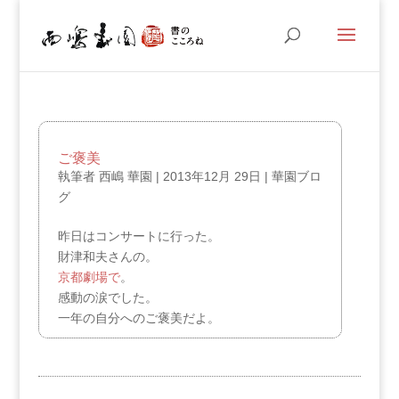
ご褒美
執筆者
西嶋 華園
|
2013年12月 29日
|
華園ブロ
グ
昨日はコンサートに行った。
財津和夫さんの。
京都劇場で
。
感動の涙でした。
一年の自分へのご褒美だよ。