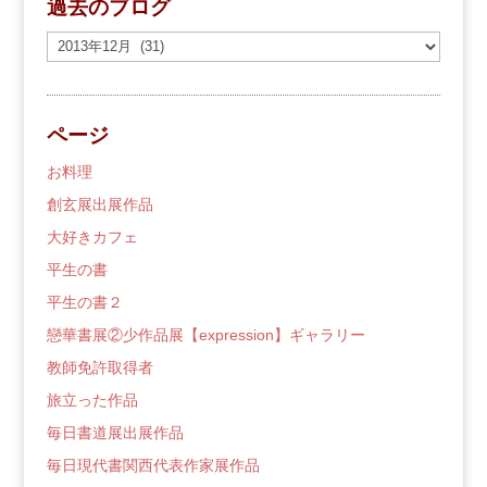
過去のブログ
過
去
の
ブ
ページ
ロ
グ
お料理
創玄展出展作品
大好きカフェ
平生の書
平生の書２
戀華書展②少作品展【expression】ギャラリー
教師免許取得者
旅立った作品
毎日書道展出展作品
毎日現代書関西代表作家展作品