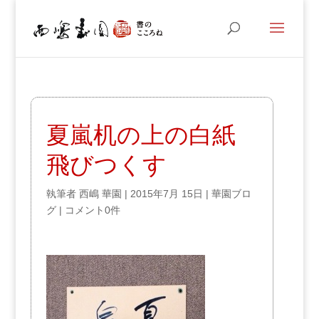
夏嵐机の上の白紙
飛びつくす
執筆者
西嶋 華園
|
2015年7月 15日
|
華園ブロ
グ
|
コメント0件