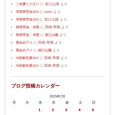
ご自愛ください
に
坂口山陽
より
本部研究会2024
に
kaen
より
本部研究会2024
に
坂口山陽
より
秋研究会・本部
に
西嶋 華園
より
秋研究会・本部
坂口山陽
に
より
雨あめアメ
に
西嶋 華園
より
雨あめアメ
坂口山陽
に
より
58回創玄展2022
に
西嶋 華園
より
58回創玄展2022
に
西嶋 華園
より
ブログ投稿カレンダー
2015年7月
月
火
水
木
金
土
日
1
2
3
4
5