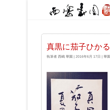
真黒に茄子ひか
執筆者
西嶋 華園
|
2016年6月 17日
|
華