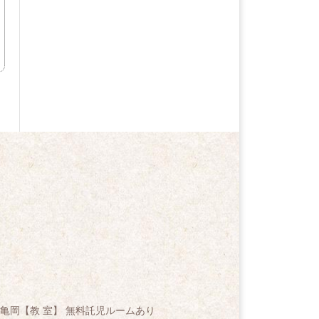
亀岡【教 室】 無料託児ルームあり