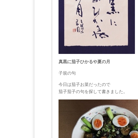
真黒に茄子ひかるや夏の月
子規の句
今日は茄子お菜だったので
茄子茄子の句を探して書きました。