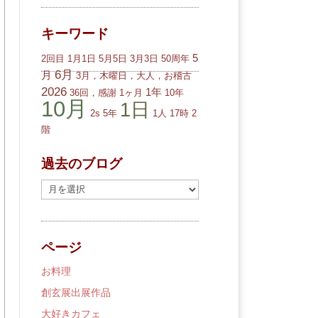
キーワード
5
2回目
1月1日
5月5日
3月3日
50周年
6月
月
3月，木曜日，大人，お稽古
2026
1年
36回，感謝
1ヶ月
10年
10月
1日
2s
5年
1人
17時
2
階
過去のブログ
過
去
の
ブ
ページ
ロ
グ
お料理
創玄展出展作品
大好きカフェ