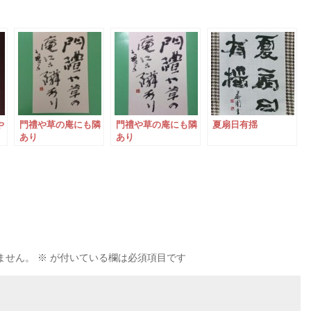
や
門禮や草の庵にも隣
門禮や草の庵にも隣
夏扇日有揺
あり
あり
ません。
※
が付いている欄は必須項目です