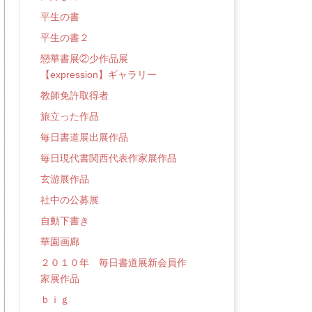
平生の書
平生の書２
戀華書展②少作品展
【expression】ギャラリー
教師免許取得者
旅立った作品
毎日書道展出展作品
毎日現代書関西代表作家展作品
玄游展作品
社中の公募展
自動下書き
華園画廊
２０１０年 毎日書道展新会員作
家展作品
ｂｉｇ