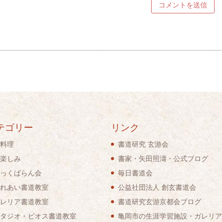
テゴリー
リンク
料理
書道研究 玄游会
楽しみ
書家・矢田照濤・公式ブログ
っくばらん会
毎日書道会
れあい書道教室
公益社団法人 創玄書道会
レリア書道教室
書道研究玄游京都会ブログ
タジオ・ビオス書道教室
亀岡市の生涯学習施設・ガレリア