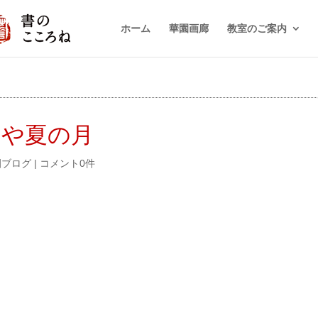
ホーム
華園画廊
教室のご案内
るや夏の月
園ブログ
|
コメント0件