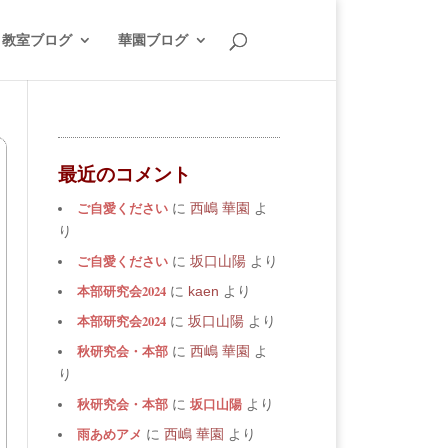
教室ブログ
華園ブログ
最近のコメント
ご自愛ください
に
西嶋 華園
よ
り
ご自愛ください
に
坂口山陽
より
本部研究会2024
に
kaen
より
本部研究会2024
に
坂口山陽
より
秋研究会・本部
に
西嶋 華園
よ
り
秋研究会・本部
坂口山陽
に
より
雨あめアメ
に
西嶋 華園
より