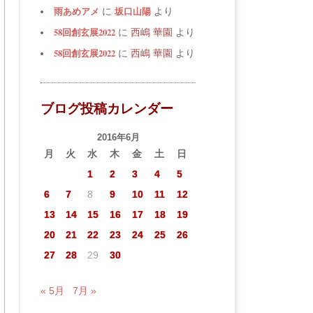
雨あめアメ
坂口山陽
に
より
58回創玄展2022
に
西嶋 華園
より
58回創玄展2022
に
西嶋 華園
より
ブログ投稿カレンダー
2016年6月
月
火
水
木
金
土
日
1
2
3
4
5
6
7
8
9
10
11
12
13
14
15
16
17
18
19
20
21
22
23
24
25
26
27
28
29
30
« 5月
7月 »