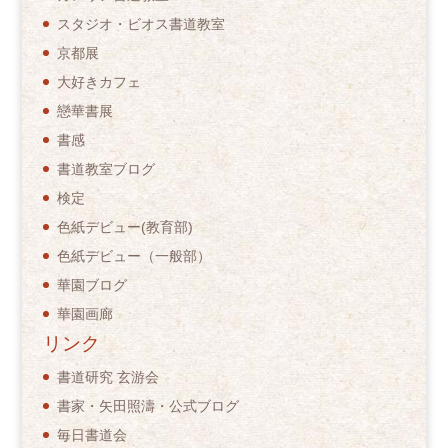
スタジオ・ビオス書道教室
京都展
大好きカフェ
戀華書展
書感
書道教室ブログ
検定
色紙デビュー(教育部)
色紙デビュー（一般部）
華園ブログ
華園画廊
リンク
書道研究 玄游会
書家・矢田照濤・公式ブログ
毎日書道会