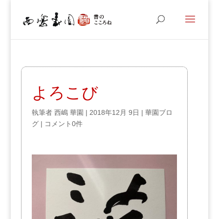
よろこび
執筆者
西嶋 華園
|
2018年12月 9日
|
華園ブロ
グ
|
コメント0件