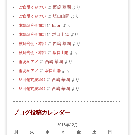
ご自愛ください
に
西嶋 華園
より
ご自愛ください
に
坂口山陽
より
本部研究会2024
に
kaen
より
本部研究会2024
に
坂口山陽
より
秋研究会・本部
に
西嶋 華園
より
秋研究会・本部
坂口山陽
に
より
雨あめアメ
に
西嶋 華園
より
雨あめアメ
坂口山陽
に
より
58回創玄展2022
に
西嶋 華園
より
58回創玄展2022
に
西嶋 華園
より
ブログ投稿カレンダー
2018年12月
月
火
水
木
金
土
日