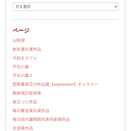
過
去
の
ブ
ページ
ロ
グ
お料理
創玄展出展作品
大好きカフェ
平生の書
平生の書２
戀華書展②少作品展【expression】ギャラリー
教師免許取得者
旅立った作品
毎日書道展出展作品
毎日現代書関西代表作家展作品
玄游展作品