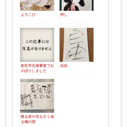
よろこび
押し
創玄学生展審査でお
自由
のぼりしました
降る音や耳もすう成
る梅の雨