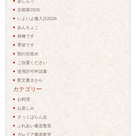
楽しんで
京都展2026
いよいよ搬入日2026
あんちょこ
林檎です
季節です
朝の目覚め
ご自愛ください
使用許可申請書
釈文書きから
カテゴリー
お料理
お楽しみ
ざっくばらん会
ふれあい書道教室
ガレリア書道教室