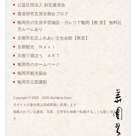
公益社団法人 創玄書道会
書道研究玄游京都会ブログ
亀岡市の生涯学習施設・ガレリア亀岡【教 室】 無料託
児ルームあり
京都市右京ふれあい文化会館【教室】
京都観光 Ｎａｖｉ
京都で遊ぼう ＡＲＴ
亀岡市のホームページ
亀岡市観光協会
亀岡市立図書館
Copyright © 2005 -
2026
Nishijima Kaen
当サイトの著作権は西嶋華園に帰属します
掲載されている書画、写真、文章等を無断で転載することを固く禁じま
す