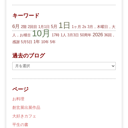
キーワード
1日
6月
5月
2階
2回目
1月1日
1ヶ月
2s
3月，木曜日，大
10月
2026
人，お稽古
17時
1人
3月3日
50周年
36回，
1年
感謝
5月5日
10年
5年
過去のブログ
過
去
の
ブ
ページ
ロ
グ
お料理
創玄展出展作品
大好きカフェ
平生の書