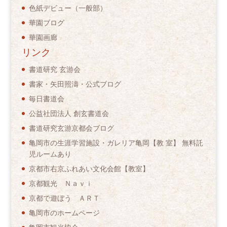
色紙デビュー（一般部）
華園ブログ
華園画廊
リンク
書道研究 玄游会
書家・矢田照濤・公式ブログ
毎日書道会
公益社団法人 創玄書道会
書道研究玄游京都会ブログ
亀岡市の生涯学習施設・ガレリア亀岡【教 室】 無料託
児ルームあり
京都市右京ふれあい文化会館【教室】
京都観光 Ｎａｖｉ
京都で遊ぼう ＡＲＴ
亀岡市のホームページ