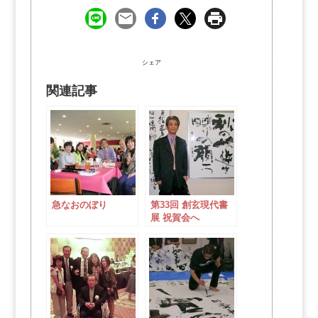
シェア
関連記事
急なおのぼり
第33回 創玄現代書
展 祝賀会へ