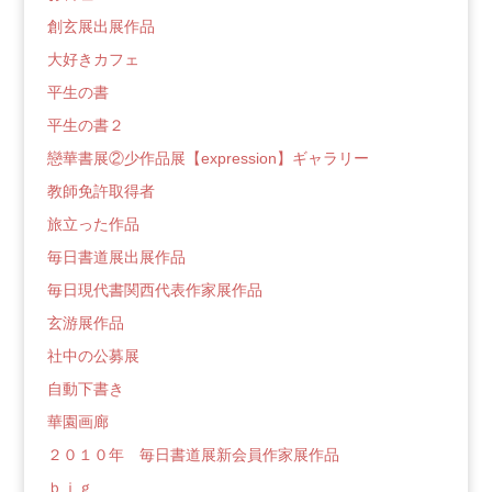
創玄展出展作品
大好きカフェ
平生の書
平生の書２
戀華書展②少作品展【expression】ギャラリー
教師免許取得者
旅立った作品
毎日書道展出展作品
毎日現代書関西代表作家展作品
玄游展作品
社中の公募展
自動下書き
華園画廊
２０１０年 毎日書道展新会員作家展作品
ｂｉｇ