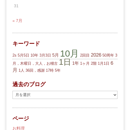
31
« 7月
キーワード
10月
2026
5月
2s
5月5日
10年
3月3日
2回目
50周年
3
1日
6
1年
月，木曜日，大人，お稽古
1ヶ月
2階
1月1日
月
1人
36回，感謝
17時
5年
過去のブログ
過
去
の
ブ
ページ
ロ
グ
お料理