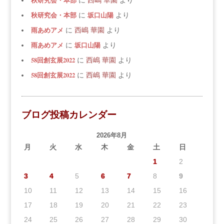
秋研究会・本部
に
西嶋 華園
より
秋研究会・本部
坂口山陽
に
より
雨あめアメ
に
西嶋 華園
より
雨あめアメ
坂口山陽
に
より
58回創玄展2022
に
西嶋 華園
より
58回創玄展2022
に
西嶋 華園
より
ブログ投稿カレンダー
2026年8月
月
火
水
木
金
土
日
1
2
3
4
5
6
7
8
9
10
11
12
13
14
15
16
17
18
19
20
21
22
23
24
25
26
27
28
29
30