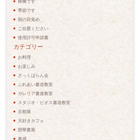
林檎です
季節です
朝の目覚め
ご自愛ください
使用許可申請書
カテゴリー
お料理
お楽しみ
ざっくばらん会
ふれあい書道教室
ガレリア書道教室
スタジオ・ビオス書道教室
京都展
大好きカフェ
戀華書展
書感