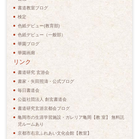
書道教室ブログ
検定
色紙デビュー(教育部)
色紙デビュー（一般部）
華園ブログ
華園画廊
リンク
書道研究 玄游会
書家・矢田照濤・公式ブログ
毎日書道会
公益社団法人 創玄書道会
書道研究玄游京都会ブログ
亀岡市の生涯学習施設・ガレリア亀岡【教 室】 無料託
児ルームあり
京都市右京ふれあい文化会館【教室】